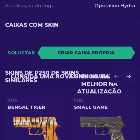
Atualização do Jogo
Operation Hydra
CAIXAS COM SKIN
SOLICITAR
CRIAR CAIXA PRÓPRIA
SKINS DE P250 DE SKINS
CONSIGA UMA NOVA SKIN NA BATALHA
CONSIGA UMA SKIN
SIMILARES
MELHOR NA
ATUALIZAÇÃO
P250
P250
BENGAL TIGER
SMALL GAME