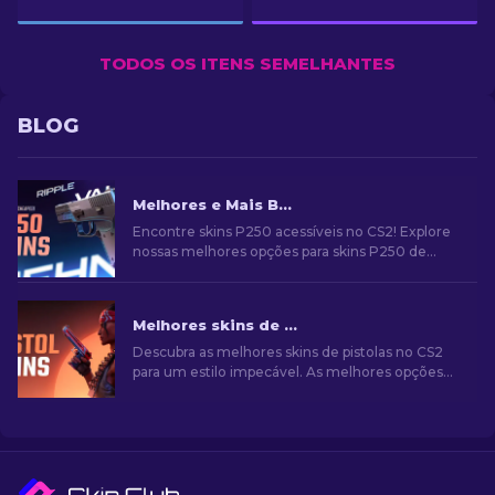
TODOS OS ITENS SEMELHANTES
BLOG
Melhores e Mais Baratas Skins P250 no CS2 [2026]
Encontre skins P250 acessíveis no CS2! Explore
nossas melhores opções para skins P250 de
qualidade e preço baixo. Aprimore seu jogo com
nosso novo guia!
Melhores skins de pistola no CS2 [2026]
Descubra as melhores skins de pistolas no CS2
para um estilo impecável. As melhores opções
para Desert Eagle, USP-S e muito mais!