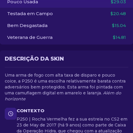
Pouco Usada
$29.03
Testada em Campo
$20.48
PT-BR
Bem Desgastada
$15.04
Veterana de Guerra
$14.81
DESCRIÇÃO DA SKIN
Uma arma de fogo com alta taxa de disparo e pouco
coice, a P250 é uma escolha relativamente barata contra
adversários bem protegidos. Esta arma foi pintada com
uma camuflagem digital em amarelo e laranja.
Além do
horizonte
CONTEXTO
P250 | Rocha Vermelha fez a sua estreia no CS2 em
23 de May de 2017 (há 9 anos) como parte de Caixa
da Operação Hidra, que chegou com a atualização