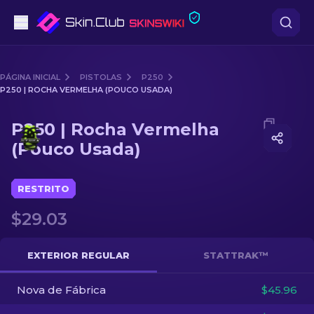
Pistolas
PÁGINA INICIAL
PISTOLAS
P250
P250 | ROCHA VERMELHA (POUCO USADA)
Nível intermédio
Media of
P250 | Rocha Vermelha (Pouco Usada)
P250 | Rocha Vermelha
Rifles
(Pouco Usada)
Rifles de Precisão
RESTRITO
Facas
$29.03
Luvas
EXTERIOR REGULAR
STATTRAK™
Caixas
Nova de Fábrica
$45.96
Outro