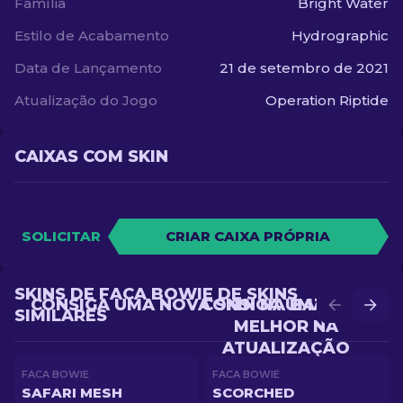
Família
Bright Water
Estilo de Acabamento
Hydrographic
Data de Lançamento
21 de setembro de 2021
Atualização do Jogo
Operation Riptide
CAIXAS COM SKIN
SOLICITAR
CRIAR CAIXA PRÓPRIA
SKINS DE FACA BOWIE DE SKINS
CONSIGA UMA NOVA SKIN NA BATALHA
CONSIGA UMA SKIN
SIMILARES
MELHOR NA
ATUALIZAÇÃO
FACA BOWIE
FACA BOWIE
SAFARI MESH
SCORCHED