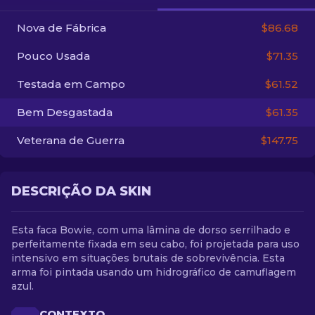
Nova de Fábrica
$86.68
PT-BR
Pouco Usada
$71.35
Testada em Campo
$61.52
Bem Desgastada
$61.35
Veterana de Guerra
$147.75
DESCRIÇÃO DA SKIN
Esta faca Bowie, com uma lâmina de dorso serrilhado e
perfeitamente fixada em seu cabo, foi projetada para uso
intensivo em situações brutais de sobrevivência. Esta
arma foi pintada usando um hidrográfico de camuflagem
azul.
CONTEXTO