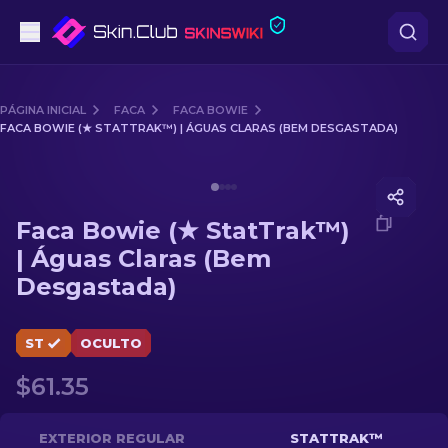
Pistolas
PÁGINA INICIAL
FACA
FACA BOWIE
FACA BOWIE (★ STATTRAK™) | ÁGUAS CLARAS (BEM DESGASTADA)
Nível intermédio
Media of
Faca Bowie (★ StatTrak™) | Águas Claras (B
Rifles
Faca Bowie (★ StatTrak™)
Rifles de Precisão
| Águas Claras (Bem
Desgastada)
Facas
Luvas
ST
OCULTO
$61.35
Caixas
Outro
EXTERIOR REGULAR
STATTRAK™