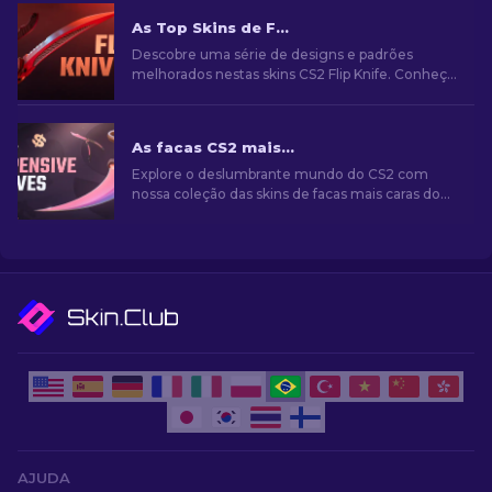
As Top Skins de Facas "Flip" no CS2 [2026]
Descobre uma série de designs e padrões
melhorados nestas skins CS2 Flip Knife. Conheça
as 7 melhores opções que seleccionámos para
si.
As facas CS2 mais caras [2026]
Explore o deslumbrante mundo do CS2 com
nossa coleção das skins de facas mais caras do
CS2! Descubra as facas raras que têm preços
surpreendentes.
AJUDA