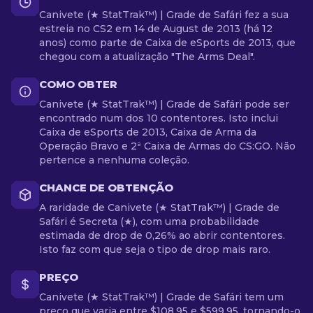
Canivete (★ StatTrak™) | Grade de Safári fez a sua
estreia no CS2 em 14 de August de 2013 (há 12
anos) como parte de Caixa de eSports de 2013, que
chegou com a atualização "The Arms Deal".
COMO OBTER
Canivete (★ StatTrak™) | Grade de Safári pode ser
encontrado num dos 10 contentores. Isto inclui
Caixa de eSports de 2013, Caixa de Arma da
Operação Bravo e 2ª Caixa de Armas do CS:GO. Não
pertence a nenhuma coleção.
CHANCE DE OBTENÇÃO
A raridade de Canivete (★ StatTrak™) | Grade de
Safári é Secreta (★), com uma probabilidade
estimada de drop de 0,26% ao abrir contentores.
Isto faz com que seja o tipo de drop mais raro.
PREÇO
Canivete (★ StatTrak™) | Grade de Safári tem um
preço que varia entre $108.95 e $599.95, tornando-o