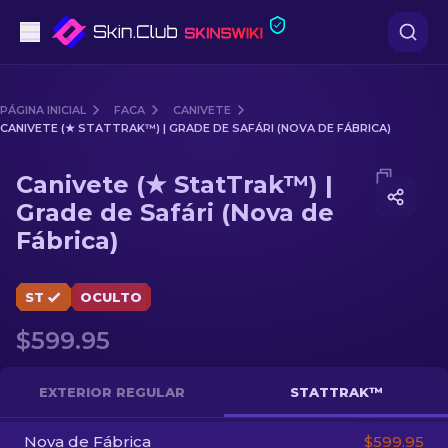
Pistolas
PÁGINA INICIAL
FACA
CANIVETE
CANIVETE (★ STATTRAK™) | GRADE DE SAFÁRI (NOVA DE FÁBRICA)
Nível intermédio
Media of
Canivete (★ StatTrak™) | Grade de Safári (No
Canivete (★ StatTrak™) |
Rifles
Grade de Safári (Nova de
Fábrica)
Rifles de Precisão
Facas
ST
OCULTO
Luvas
$599.95
Caixas
EXTERIOR REGULAR
STATTRAK™
Outro
Nova de Fábrica
$599.95