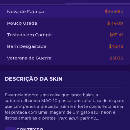
Nova de Fábrica
$444.64
PT-BR
Pouco Usada
$114.09
Testada em Campo
$65.41
Bem Desgastada
$73.73
Veterana de Guerra
$58.15
DESCRIÇÃO DA SKIN
Essencialmente uma caixa que lança balas, a
submetralhadora MAC-10 possui uma alta taxa de disparo,
que compensa a precisão ruim e o forte coice. Esta arma
foi pintada com uma imagem de um gato azul neon e
listras amarelas e pretas.
Vem aqui, gatinho...
CONTEXTO