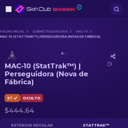
Pistolas
PÁGINA INICIAL
SUBMETRALHADORA
MAC-10
MAC-10 (STATTRAK™) | PERSEGUIDORA (NOVA DE FÁBRICA)
Nível intermédio
Media of
MAC-10 (StatTrak™) | Perseguidora (Nova de 
Rifles
MAC-10 (StatTrak™) |
Rifles de Precisão
Perseguidora (Nova de
Fábrica)
Facas
Luvas
ST
OCULTO
$444.64
Caixas
Outro
EXTERIOR REGULAR
STATTRAK™