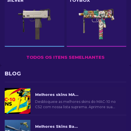
SILVER
TOYBOX
TODOS OS ITENS SEMELHANTES
BLOG
Melhores skins MAC-10 no CS2: Lista Classificada [2026]
Desbloqueie as melhores skins do MAC-10 no
CS2 com nossa lista suprema. Aprimore sua
jogabilidade e destaque-se com as novas skins
para sua arma!
Melhores Skins Baratas no CS2 [2026]