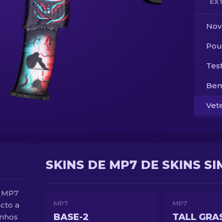
EX
Nov
Pou
Tes
Bem
Vet
SKINS DE MP7 DE SKINS S
ã MP7
MP7
MP7
cto a
BASE-2
TALL GRA
enhos