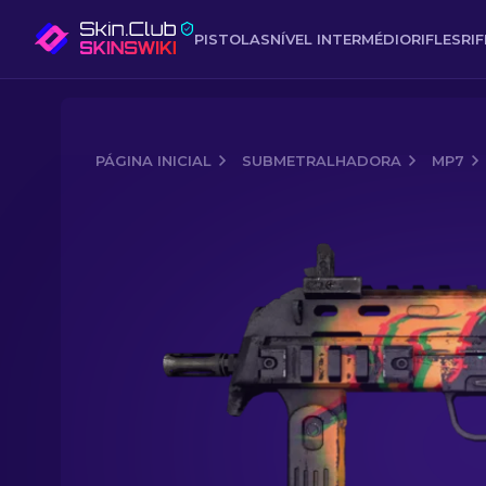
PISTOLAS
NÍVEL INTERMÉDIO
RIFLES
RI
PÁGINA INICIAL
SUBMETRALHADORA
MP7
Media of
MP7 (StatTrak™) | Aparição 