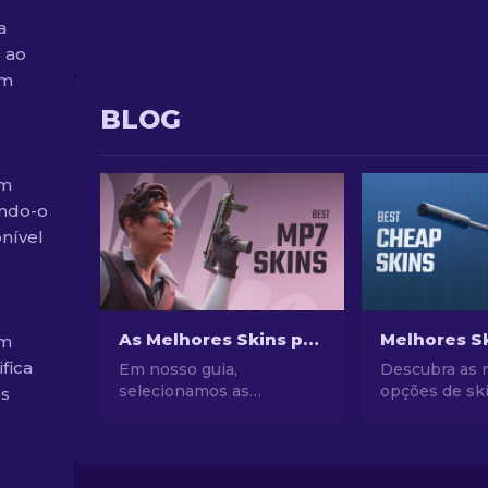
a
 ao
um
BLOG
um
ando-o
nível
As Melhores Skins para MP7 no CS2 para qualquer orçamento [2026]
um
ifica
Em nosso guia,
Descubra as 
selecionamos as
opções de sk
es
melhores skins para MP7
baratas no CS
no CS2 para todos os
seu estilo n
bolsos. Explore as
nossas escol
melhores opções para
especialistas