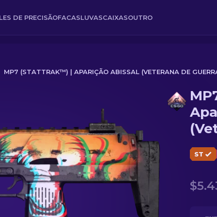
FLES DE PRECISÃO
FACAS
LUVAS
CAIXAS
OUTRO
MP7 (STATTRAK™) | APARIÇÃO ABISSAL (VETERANA DE GUERR
MP7
Abissal (Veterana de Guerra)
Apa
(Ve
ST
$5.4