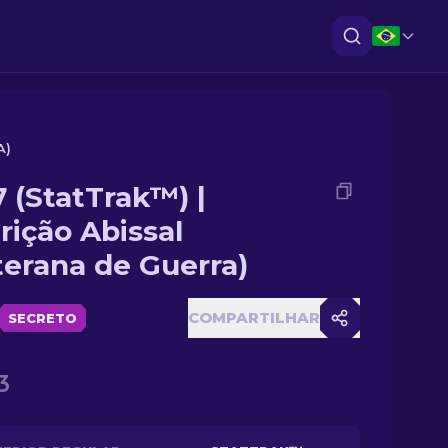
A)
 (StatTrak™) |
rição Abissal
terana de Guerra)
COMPARTILHAR
SECRETO
3