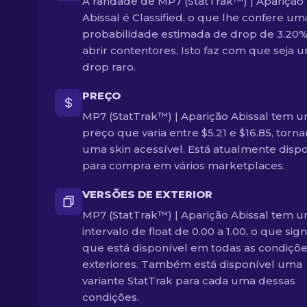
A raridade de MP7 (StatTrak™) | Aparição
Abissal é Classified, o que lhe confere um
probabilidade estimada de drop de 3.20%
abrir contentores. Isto faz com que seja 
drop raro.
PREÇO
MP7 (StatTrak™) | Aparição Abissal tem 
preço que varia entre $5.21 e $16.85, torn
uma skin acessível. Está atualmente dispo
para compra em vários marketplaces.
VERSÕES DE EXTERIOR
MP7 (StatTrak™) | Aparição Abissal tem 
intervalo de float de 0.00 a 1.00, o que sign
que está disponível em todas as condiçõ
exteriores. Também está disponível uma
variante StatTrak para cada uma dessas
condições.