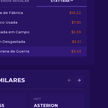
TERIOR REGULAR
STATTRAK™
a de Fábrica
$16.22
co Usada
$7.30
tada em Campo
$5.39
 Desgastada
$5.21
erana de Guerra
$5.43
IMILARES
MP7
SS
ASTERION