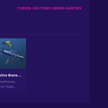
TODOS OS ITENS SEMELHANTES
Melhores Skins Baratas no CS2 [2026]
melhores
ins mais
2. Atualize
o CS2 com
has de
 para as