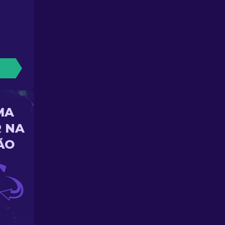
MA
 NA
ÃO