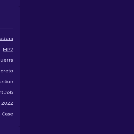
aprimorar sua jogabilidade
melhores ski
sem gastar muito.
disponíveis.
adora
MP7
Guerra
ecreto
rition
nt Job
e 2022
 Case