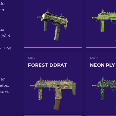
 de
no
sua
(há 4
o "The
MP7
MP7
FOREST DDPAT
NEON PLY
ser
elos.
eams