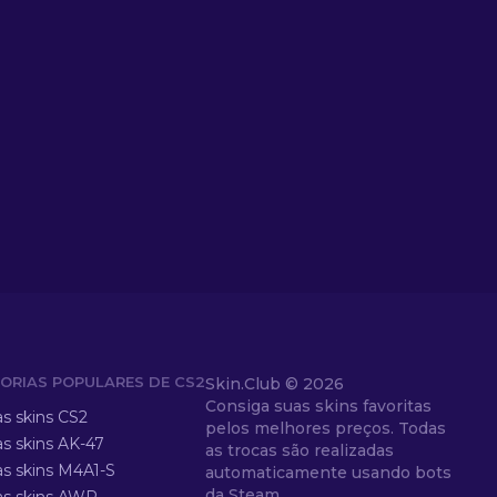
ORIAS POPULARES DE CS2
Skin.Club ©
2026
Consiga suas skins favoritas
as skins CS2
pelos melhores preços. Todas
as skins AK-47
as trocas são realizadas
as skins M4A1-S
automaticamente usando bots
da Steam.