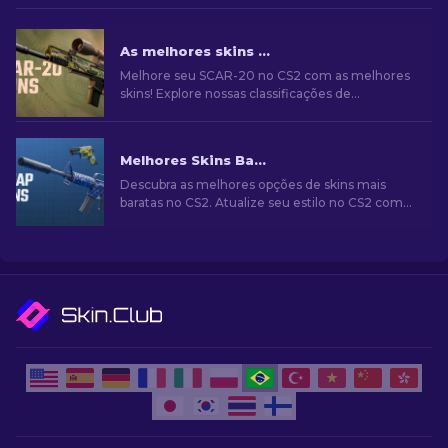
As melhores skins SCAR-20 no CS2: a escolha dos jogadores
Melhore seu SCAR-20 no CS2 com as melhores
skins! Explore nossas classificações de
especialistas para encontrar o aprimoramento
cosmético perfeito para seu rifle
semiautomático.
Melhores Skins Baratas no CS2 [2026]
Descubra as melhores opções de skins mais
baratas no CS2. Atualize seu estilo no CS2 com
nossas escolhas de especialistas para as
melhores skins baratas disponíveis.