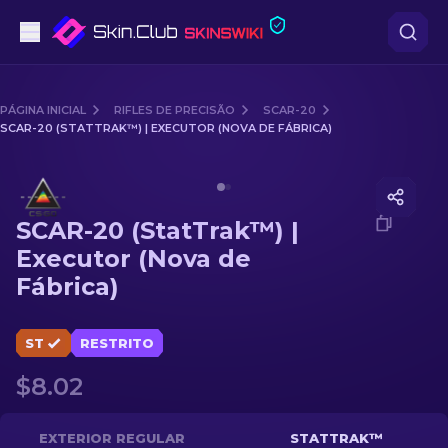
Pistolas
PÁGINA INICIAL
RIFLES DE PRECISÃO
SCAR-20
SCAR-20 (STATTRAK™) | EXECUTOR (NOVA DE FÁBRICA)
Nível intermédio
Media of
SCAR-20 (StatTrak™) | Executor (Nova de Fáb
Rifles
SCAR-20 (StatTrak™) |
Rifles de Precisão
Executor (Nova de
Fábrica)
Facas
Luvas
ST
RESTRITO
$8.02
Caixas
Outro
EXTERIOR REGULAR
STATTRAK™