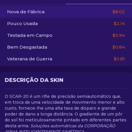
Nova de Fábrica
$8.02
PT-BR
Pouco Usada
$2.14
Testada em Campo
$0.94
Bem Desgastada
$0.84
Veterana de Guerra
$0.81
DESCRIÇÃO DA SKIN
O SCAR-20 é um rifle de precisão semiautomático que,
em troca de uma velocidade de movimento menor e alto
custo, fornece-lhe uma alta taxa de disparo e grande
poder de dano a longa distância. O gradiente de um pôr
do sol foi meticulosamente pintado em diferentes partes
desta arma.
Soluções automáticas da CORPORAÇÃO
ARMA INTELIGENTEMENTE SIMÉTRICA