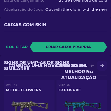
Data de Lançamento
27 de novembro de 2013
Atualização do Jogo
Out with the old, in with the new
CAIXAS COM SKIN
SOLICITAR
CRIAR CAIXA PRÓPRIA
SKINS DE UMP-45 DE SKINS
CONSIGA UMA NOVA SKIN NA BATALHA
CONSIGA UMA SKIN
SIMILARES
MELHOR NA
ATUALIZAÇÃO
UMP-45
UMP-45
METAL FLOWERS
EXPOSURE