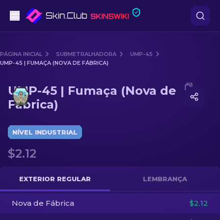
Pistolas
PÁGINA INICIAL
SUBMETRALHADORA
UMP-45
UMP-45 | FUMAÇA (NOVA DE FÁBRICA)
Nível intermédio
Media of
UMP-45 | Fumaça (Nova de Fábrica)
UMP-45 | Fumaça (Nova de
Rifles
Fábrica)
Rifles de Precisão
NÍVEL INDUSTRIAL
Facas
$2.12
Luvas
EXTERIOR REGULAR
LEMBRANÇA
Caixas
Nova de Fábrica
$2.12
Outro