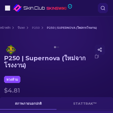
ปืนพก
หน้าหลัก
ปืนพก
P250
P250 | SUPERNOVA (ใหม่จากโรงงาน)
ระดับกลาง
Media of
P250 | Supernova (ใหม่จากโรงงาน)
ปืนไรเฟิล
P250 | Supernova (ใหม่จาก
ปืนไรเฟิลซุ่มยิง
โรงงาน)
มีด
หวงห้าม
ถุงมือ
$4.81
กล่อง
สภาพภายนอกปกติ
STATTRAK™
อื่น ๆ