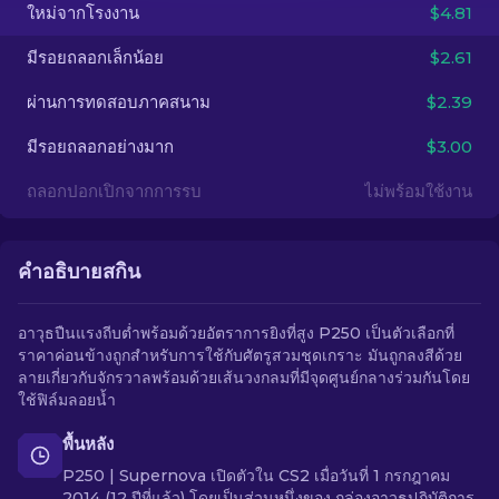
ใหม่จากโรงงาน
$4.81
TH
มีรอยถลอกเล็กน้อย
$2.61
ผ่านการทดสอบภาคสนาม
$2.39
มีรอยถลอกอย่างมาก
$3.00
ถลอกปอกเปิกจากการรบ
ไม่พร้อมใช้งาน
คำอธิบายสกิน
อาวุธปืนแรงถีบต่ำพร้อมด้วยอัตราการยิงที่สูง P250 เป็นตัวเลือกที่
ราคาค่อนข้างถูกสำหรับการใช้กับศัตรูสวมชุดเกราะ มันถูกลงสีด้วย
ลายเกี่ยวกับจักรวาลพร้อมด้วยเส้นวงกลมที่มีจุดศูนย์กลางร่วมกันโดย
ใช้ฟิล์มลอยน้ำ
พื้นหลัง
P250 | Supernova เปิดตัวใน CS2 เมื่อวันที่ 1 กรกฎาคม
2014 (12 ปีที่แล้ว) โดยเป็นส่วนหนึ่งของ กล่องอาวุธปฏิบัติการ