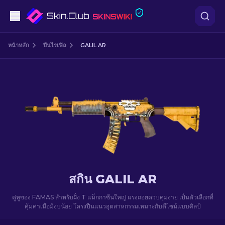
ปืนพก
หน้าหลัก
ปืนไรเฟิล
GALIL AR
ระดับกลาง
ปืนไรเฟิล
ปืนไรเฟิลซุ่มยิง
มีด
ถุงมือ
สกิน GALIL AR
กล่อง
คู่หูของ FAMAS สำหรับฝั่ง T แม็กกาซีนใหญ่ แรงถอยควบคุมง่าย เป็นตัวเลือกที่
คุ้มค่าเมื่อมีงบน้อย โครงปืนแนวอุตสาหกรรมเหมาะกับดีไซน์แบบศิลป์
อื่น ๆ