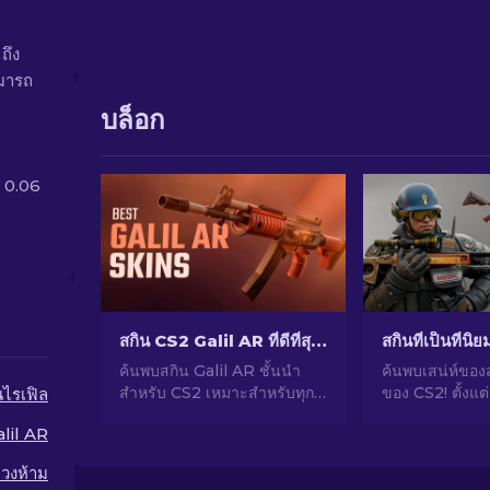
ถึง
ามารถ
บล็อก
่ 0.06
ี
สกิน CS2 Galil AR ที่ดีที่สุด (ทุกงบประมาณ): คู่มือ [2026]
สกินที่เป็นที่นิ
ค้นพบสกิน Galil AR ชั้นนํา
ค้นพบเสน่ห์ของ
สำหรับ CS2 เหมาะสำหรับทุก
ของ CS2! ตั้งแต
นไรเฟิล
งบประมาณ! พบสกินอาวุธที่ดี
น่าทึ่งไปจนถึง
lil AR
และราคาถูกที่ช่วยยกระดับการ
ลงทุน สำรวจโล
เล่นเกมของคุณ
นิยมที่ CS2 มีให้
วงห้าม