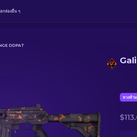
ือ
กล่อง
อื่น ๆ
ANGE DDPAT
Gal
หวงห้าม
$113