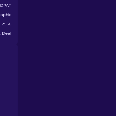
DDPAT
aphic
ม 2556
 Deal