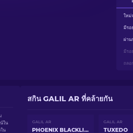
ใหม่
มีรอ
ผ่า
มีรอ
ถลอ
สกิน GALIL AR ที่คล้ายกัน
ม
GALIL AR
GALIL AR
ชน์ใน
PHOENIX BLACKLIGHT
TUXEDO
วใน