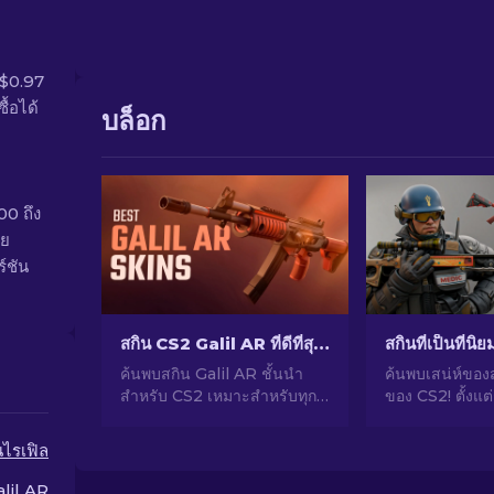
 $0.97
้อได้
บล็อก
00 ถึง
อย
์ชัน
สกิน CS2 Galil AR ที่ดีที่สุด (ทุกงบประมาณ): คู่มือ [2026]
สกินที่เป็นที่นิ
ค้นพบสกิน Galil AR ชั้นนํา
ค้นพบเสน่ห์ของ
สำหรับ CS2 เหมาะสำหรับทุก
ของ CS2! ตั้งแต
งบประมาณ! พบสกินอาวุธที่ดี
น่าทึ่งไปจนถึง
และราคาถูกที่ช่วยยกระดับการ
ลงทุน สำรวจโล
นไรเฟิล
เล่นเกมของคุณ
นิยมที่ CS2 มีให้
lil AR