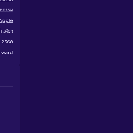
าหกรรม
Apple
ื้นเดียว
ม 2568
orward