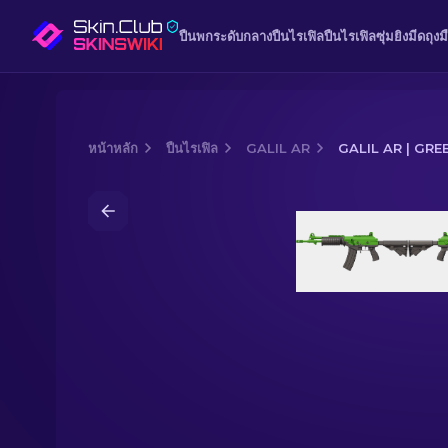
ปืนพก
ระดับกลาง
ปืนไรเฟิล
ปืนไรเฟิลซุ่มยิง
มีด
ถุงม
หน้าหลัก
ปืนไรเฟิล
GALIL AR
GALIL AR | GRE
Media of
Galil AR | Green Apple