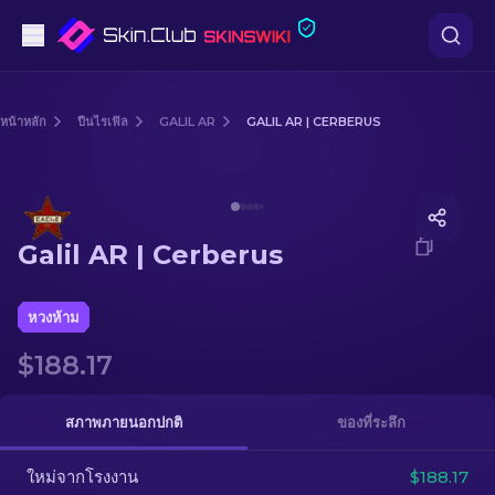
ปืนพก
หน้าหลัก
ปืนไรเฟิล
GALIL AR
GALIL AR | CERBERUS
ระดับกลาง
Media of
Galil AR | Cerberus
ปืนไรเฟิล
Galil AR | Cerberus
ปืนไรเฟิลซุ่มยิง
มีด
หวงห้าม
$188.17
ถุงมือ
กล่อง
สภาพภายนอกปกติ
ของที่ระลึก
ใหม่จากโรงงาน
อื่น ๆ
$188.17