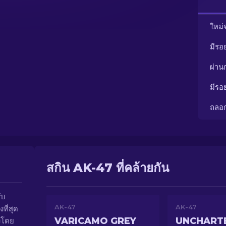
ใหม่
มีรอ
ผ่า
มีรอ
ถลอ
สกิน AK-47 ที่คล้ายกัน
ับ
AK-47
AK-47
ที่สุด
VARICAMO GREY
UNCHART
งโดย