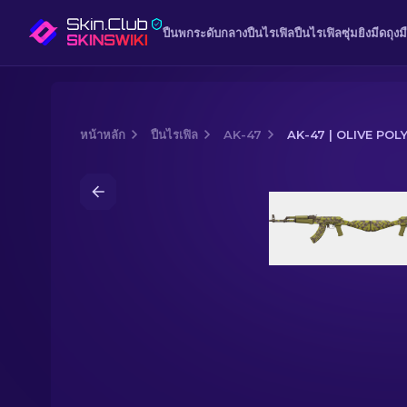
ปืนพก
ระดับกลาง
ปืนไรเฟิล
ปืนไรเฟิลซุ่มยิง
มีด
ถุงม
หน้าหลัก
ปืนไรเฟิล
AK-47
AK-47 | OLIVE PO
Media of
AK-47 | Olive Polycam