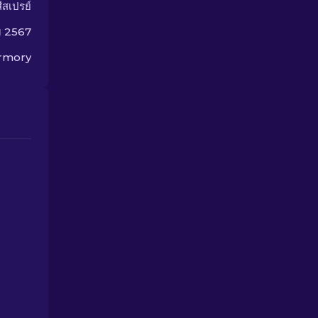
สีสเปรย์
ม 2567
rmory