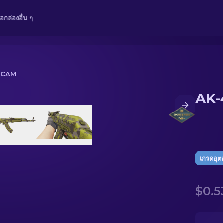
ือ
กล่อง
อื่น ๆ
LYCAM
AK-
เกรดอุ
$0.5