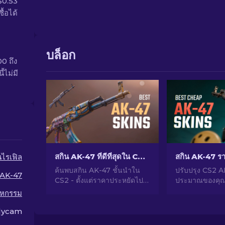
$0.53
้อได้
บล็อก
00 ถึง
้ไม่มี
สกิน AK-47 ที่ดีที่สุดใน CS2: ตั้งแต่ถูกไปจนถึงแพง
นไรเฟิล
ค้นพบสกิน AK-47 ชั้นนำใน
ปรับปรุง CS2 
AK-47
CS2 - ตั้งแต่ราคาประหยัดไป
ประมาณของคุณ
จนถึงหรูหราที่สุด ค้นหาคู่ที่
อันดับผู้จากเชี
าหกรรม
สมบูรณ์แบบของคุณกับสกิน
สกิน AK-47 ที่ดีท
AK-47 ที่ดีที่สุดใน CS2
$10 ซึ่งเหมาะส
olycam
เกรดอำนาจการย