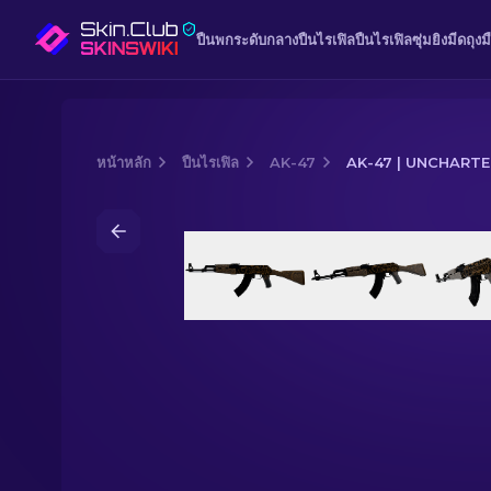
ปืนพก
ระดับกลาง
ปืนไรเฟิล
ปืนไรเฟิลซุ่มยิง
มีด
ถุงม
หน้าหลัก
ปืนไรเฟิล
AK-47
AK-47 | UNCHART
Media of
AK-47 | Uncharted