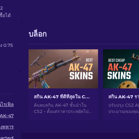
92
้อได้
บล็อก
ึง 0.75
สกิน AK-47 ที่ดีที่สุดใน CS2: ตั้งแต่ถูกไปจนถึงแพง
นไรเฟิล
ค้นพบสกิน AK-47 ชั้นนำใน
ปรับปรุง CS2 
CS2 - ตั้งแต่ราคาประหยัดไป
ประมาณของคุณ
AK-47
จนถึงหรูหราที่สุด ค้นหาคู่ที่
อันดับผู้จากเชี
สมบูรณ์แบบของคุณกับสกิน
สกิน AK-47 ที่ดีท
างทหาร
AK-47 ที่ดีที่สุดใน CS2
$10 ซึ่งเหมาะส
เกรดอำนาจการย
arted