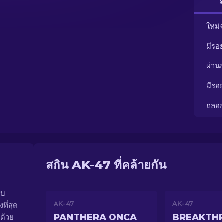
ใหม่
มีรอ
ผ่า
มีรอ
ถลอ
สกิน AK-47 ที่คล้ายกัน
ับ
AK-47
AK-47
ที่สุด
PANTHERA ONCA
BREAKTH
ด้วย