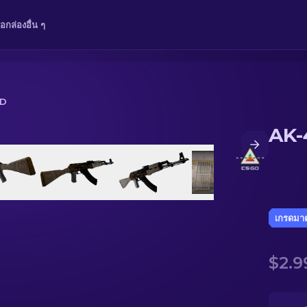
ือ
กล่อง
อื่น ๆ
ED
AK-
เกรดมา
$2.9