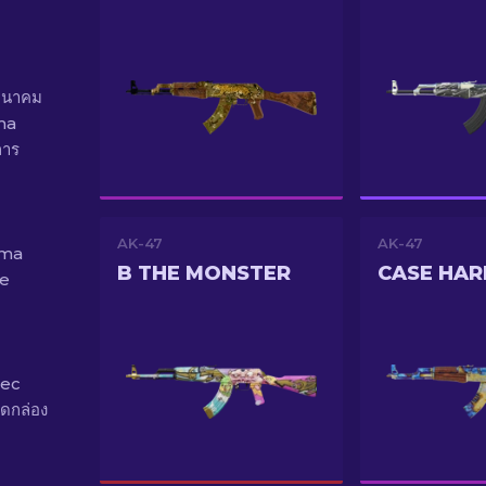
มีนาคม
sma
การ
AK-47
AK-47
sma
B THE MONSTER
CASE HA
he
pec
ดกล่อง