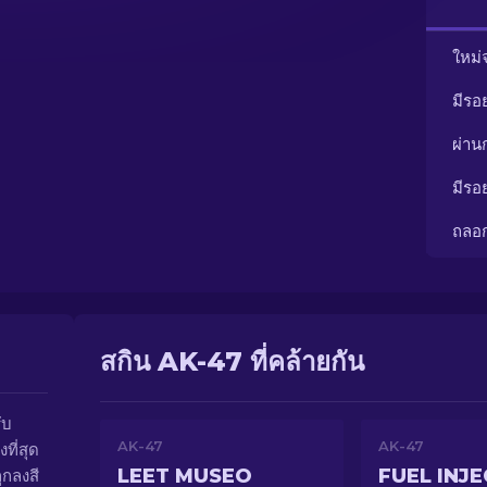
ใหม่
มีรอ
ผ่า
มีรอ
ถลอ
สกิน AK-47 ที่คล้ายกัน
ับ
AK-47
AK-47
ที่สุด
LEET MUSEO
FUEL INJ
กลงสี