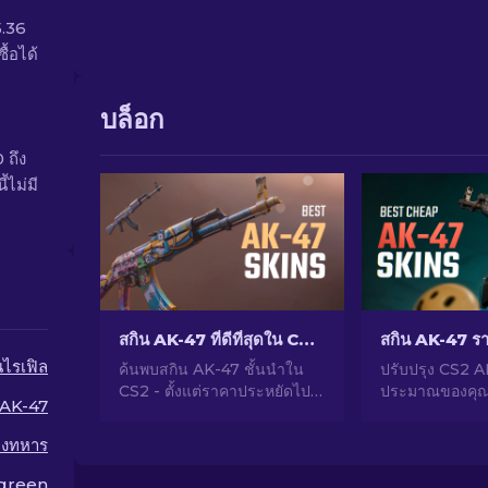
5.36
้อได้
บล็อก
 ถึง
้ไม่มี
สกิน AK-47 ที่ดีที่สุดใน CS2: ตั้งแต่ถูกไปจนถึงแพง
นไรเฟิล
ค้นพบสกิน AK-47 ชั้นนำใน
ปรับปรุง CS2 
CS2 - ตั้งแต่ราคาประหยัดไป
ประมาณของคุณ
AK-47
จนถึงหรูหราที่สุด ค้นหาคู่ที่
อันดับผู้จากเชี
สมบูรณ์แบบของคุณกับสกิน
สกิน AK-47 ที่ดีท
างทหาร
AK-47 ที่ดีที่สุดใน CS2
$10 ซึ่งเหมาะส
เกรดอำนาจการย
green