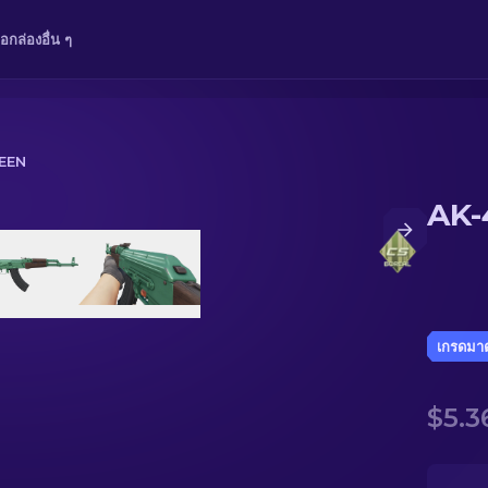
ือ
กล่อง
อื่น ๆ
EEN
AK-
เกรดมา
$5.3