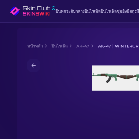
ปืนพก
ระดับกลาง
ปืนไรเฟิล
ปืนไรเฟิลซุ่มยิง
มีด
ถุงม
หน้าหลัก
ปืนไรเฟิล
AK-47
AK-47 | WINTERGR
Media of
AK-47 | Wintergreen