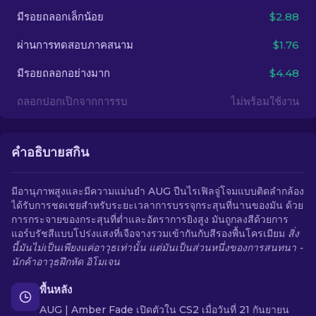
มีรอยถลอกเล็กน้อย
$2.88
TH
ผ่านการทดสอบภาคสนาม
$1.76
มีรอยถลอกอย่างมาก
$4.48
ถลอกปอกเปิกจากการรบ
ไม่พร้อมใช้งาน
คำอธิบายสกิน
มีอานุภาพสูงและมีความแม่นยำ AUG ปืนไรเฟิลจู่โจมแบบติดลำกล้อง
ได้รับการชดเชยสำหรับระยะเวลาการบรรจุกระสุนที่นานของมัน ด้วย
การกระจายของกระสุนที่ต่ำและอัตราการยิงสูง มันถูกลงสีด้วยการ
แอร์บรัชสีแบบโปร่งแสงที่เจือจางรวมเข้ากันกับสีรองพื้นโครเมียม
สิ่ง
นี้มันไม่เป็นเพียงแค่อาวุธเท่านั้น แต่มันเป็นส่วนหนึ่งของการสนทนา -
นักค้าอาวุธฝึกหัด อิโมเจน
พื้นหลัง
AUG | Amber Fade เปิดตัวใน CS2 เมื่อวันที่ 21 กันยายน