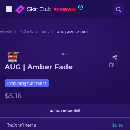
ปืนพก
หน้าหลัก
ปืนไรเฟิล
AUG
AUG | AMBER FADE
ระดับกลาง
Media of
AUG | Amber Fade
ปืนไรเฟิล
AUG | Amber Fade
ปืนไรเฟิลซุ่มยิง
มีด
เกรดมาตรฐานทางทหาร
$5.16
ถุงมือ
กล่อง
สภาพภายนอกปกติ
ใหม่จากโรงงาน
อื่น ๆ
$5.16