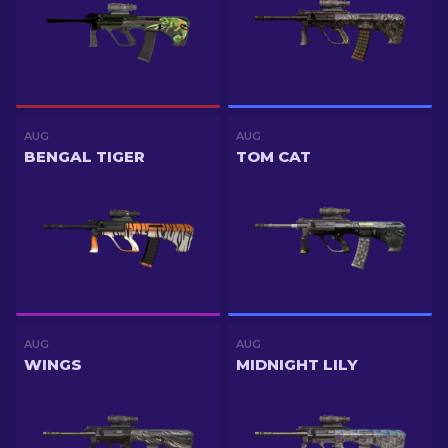
AUG
AUG
BENGAL TIGER
TOM CAT
AUG
AUG
WINGS
MIDNIGHT LILY