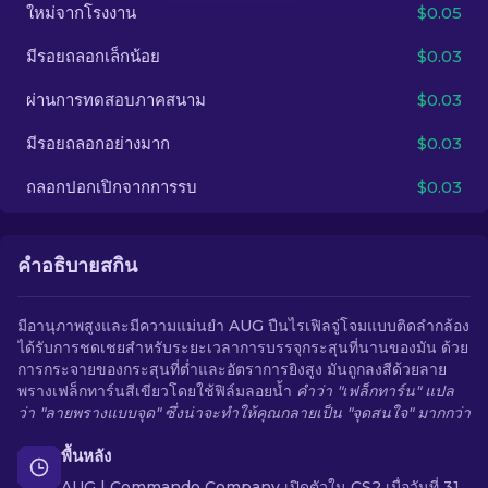
ใหม่จากโรงงาน
$0.05
TH
มีรอยถลอกเล็กน้อย
$0.03
ผ่านการทดสอบภาคสนาม
$0.03
มีรอยถลอกอย่างมาก
$0.03
ถลอกปอกเปิกจากการรบ
$0.03
คำอธิบายสกิน
มีอานุภาพสูงและมีความแม่นยำ AUG ปืนไรเฟิลจู่โจมแบบติดลำกล้อง
ได้รับการชดเชยสำหรับระยะเวลาการบรรจุกระสุนที่นานของมัน ด้วย
การกระจายของกระสุนที่ต่ำและอัตราการยิงสูง มันถูกลงสีด้วยลาย
พรางเฟล็กทาร์นสีเขียวโดยใช้ฟิล์มลอยน้ำ
คำว่า "เฟล็กทาร์น" แปล
ว่า "ลายพรางแบบจุด" ซึ่งน่าจะทำให้คุณกลายเป็น "จุดสนใจ" มากกว่า
พื้นหลัง
AUG | Commando Company เปิดตัวใน CS2 เมื่อวันที่ 31