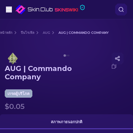
ปืนพก
หน้าหลัก
ปืนไรเฟิล
AUG
AUG | COMMANDO COMPANY
ระดับกลาง
Media of
AUG | Commando Company
ปืนไรเฟิล
AUG | Commando
ปืนไรเฟิลซุ่มยิง
Company
มีด
เกรดผู้บริโภค
ถุงมือ
$0.05
กล่อง
สภาพภายนอกปกติ
อื่น ๆ