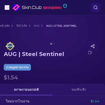
ปืนพก
หน้าหลัก
ปืนไรเฟิล
AUG
AUG | STEEL SENTINEL
ระดับกลาง
Media of
AUG | Steel Sentinel
ปืนไรเฟิล
AUG | Steel Sentinel
ปืนไรเฟิลซุ่มยิง
มีด
เกรดอุตสาหกรรม
$1.54
ถุงมือ
กล่อง
สภาพภายนอกปกติ
ของที่ระลึก
ใหม่จากโรงงาน
อื่น ๆ
$1.54