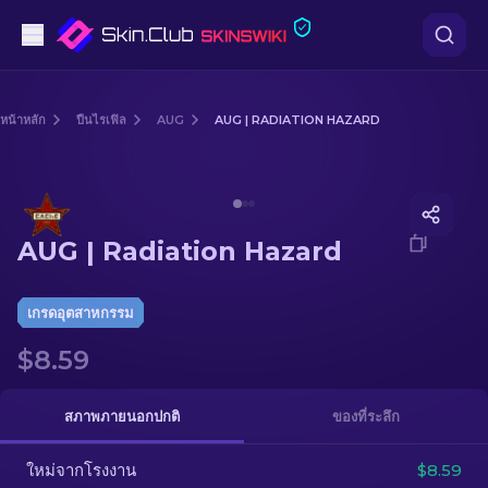
ปืนพก
หน้าหลัก
ปืนไรเฟิล
AUG
AUG | RADIATION HAZARD
ระดับกลาง
Media of
AUG | Radiation Hazard
ปืนไรเฟิล
AUG | Radiation Hazard
ปืนไรเฟิลซุ่มยิง
มีด
เกรดอุตสาหกรรม
$8.59
ถุงมือ
กล่อง
สภาพภายนอกปกติ
ของที่ระลึก
ใหม่จากโรงงาน
อื่น ๆ
$8.59