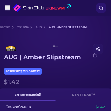
ปืนพก
หน้าหลัก
ปืนไรเฟิล
AUG
AUG | AMBER SLIPSTREAM
ระดับกลาง
Media of
AUG | Amber Slipstream
ปืนไรเฟิล
AUG | Amber Slipstream
ปืนไรเฟิลซุ่มยิง
มีด
เกรดมาตรฐานทางทหาร
$1.42
ถุงมือ
กล่อง
สภาพภายนอกปกติ
STATTRAK™
ใหม่จากโรงงาน
อื่น ๆ
$1.42