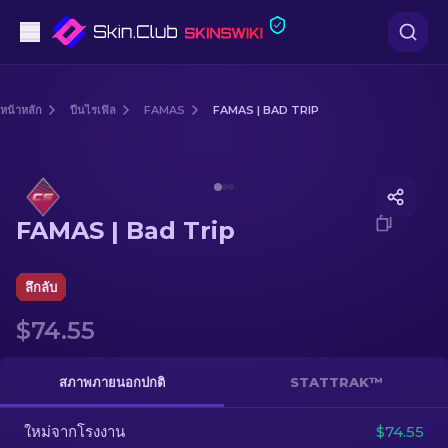
ปืนพก
หน้าหลัก
ปืนไรเฟิล
FAMAS
FAMAS | BAD TRIP
ระดับกลาง
Media of
FAMAS | Bad Trip
ปืนไรเฟิล
FAMAS | Bad Trip
ปืนไรเฟิลซุ่มยิง
มีด
ลึกลับ
$74.55
ถุงมือ
กล่อง
สภาพภายนอกปกติ
STATTRAK™
ใหม่จากโรงงาน
อื่น ๆ
$74.55