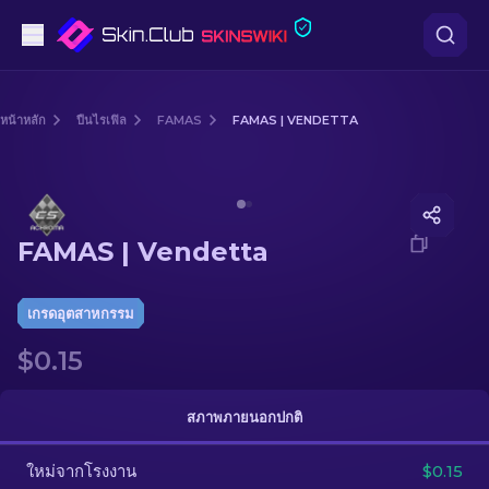
ปืนพก
หน้าหลัก
ปืนไรเฟิล
FAMAS
FAMAS | VENDETTA
ระดับกลาง
Media of
FAMAS | Vendetta
ปืนไรเฟิล
FAMAS | Vendetta
ปืนไรเฟิลซุ่มยิง
มีด
เกรดอุตสาหกรรม
$0.15
ถุงมือ
กล่อง
สภาพภายนอกปกติ
ใหม่จากโรงงาน
อื่น ๆ
$0.15