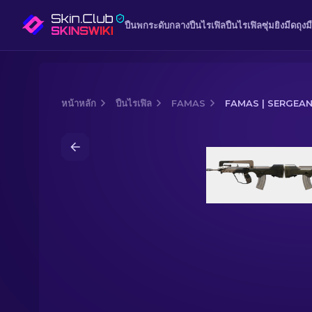
ปืนพก
ระดับกลาง
ปืนไรเฟิล
ปืนไรเฟิลซุ่มยิง
มีด
ถุงม
หน้าหลัก
ปืนไรเฟิล
FAMAS
FAMAS | SERGEA
Media of
FAMAS | Sergeant