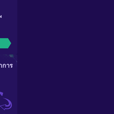
N
ากการ