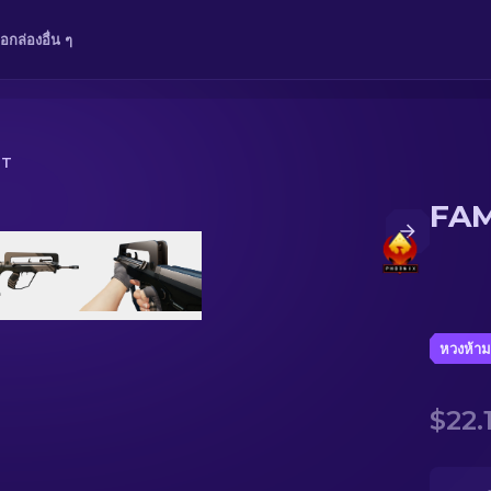
ือ
กล่อง
อื่น ๆ
NT
FAM
หวงห้าม
$22.