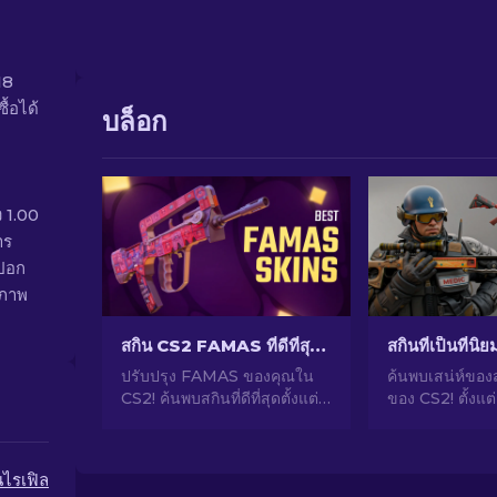
18
้อได้
บล็อก
ง 1.00
าร
ปอก
สภาพ
สกิน CS2 FAMAS ที่ดีที่สุด: ราคาถูกไปแพงที่สุด [2026]
สกินที่เป็นที่นิ
ปรับปรุง FAMAS ของคุณใน
ค้นพบเสน่ห์ของ
CS2! ค้นพบสกินที่ดีที่สุดตั้งแต่
ของ CS2! ตั้งแต
ราคาไม่แพงไปจนถึงหรูหราระ
น่าทึ่งไปจนถึง
ดับพรีเมี่ยมในคำแนะนำของ
ลงทุน สำรวจโล
เรา ยกระดับการเล่นเกมของ
นิยมที่ CS2 มีให้
นไรเฟิล
คุณอย่างมีสไตล์