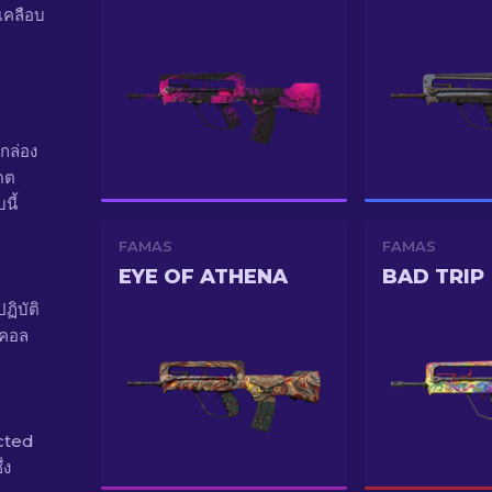
รเคลือบ
 กล่อง
เดต
นี้
FAMAS
FAMAS
EYE OF ATHENA
BAD TRIP
ิบัติ
 คอล
cted
่ง