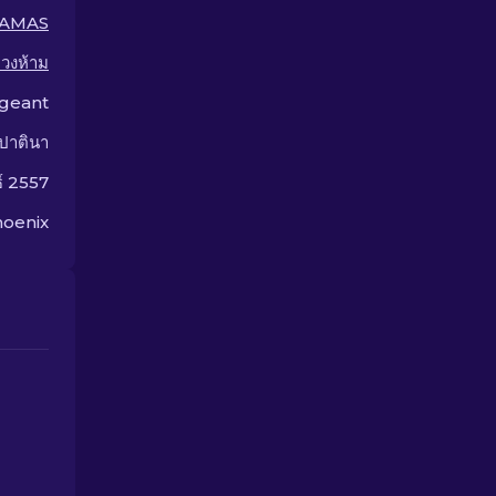
AMAS
วงห้าม
geant
ปาตินา
ธ์ 2557
hoenix