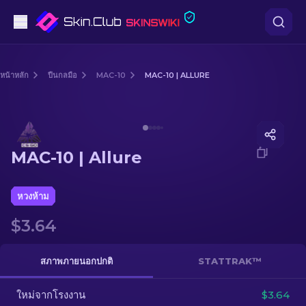
ปืนพก
หน้าหลัก
ปืนกลมือ
MAC-10
MAC-10 | ALLURE
ระดับกลาง
Media of
MAC-10 | Allure
ปืนไรเฟิล
MAC-10 | Allure
ปืนไรเฟิลซุ่มยิง
มีด
หวงห้าม
$3.64
ถุงมือ
กล่อง
สภาพภายนอกปกติ
STATTRAK™
ใหม่จากโรงงาน
อื่น ๆ
$3.64