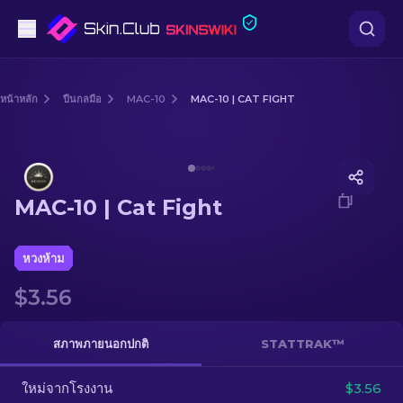
ปืนพก
หน้าหลัก
ปืนกลมือ
MAC-10
MAC-10 | CAT FIGHT
ระดับกลาง
Media of
MAC-10 | Cat Fight
ปืนไรเฟิล
MAC-10 | Cat Fight
ปืนไรเฟิลซุ่มยิง
มีด
หวงห้าม
$3.56
ถุงมือ
กล่อง
สภาพภายนอกปกติ
STATTRAK™
ใหม่จากโรงงาน
อื่น ๆ
$3.56