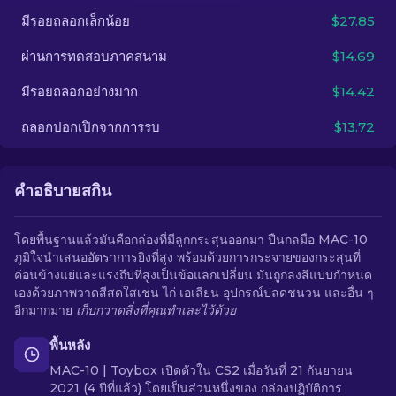
มีรอยถลอกเล็กน้อย
$27.85
TH
ผ่านการทดสอบภาคสนาม
$14.69
มีรอยถลอกอย่างมาก
$14.42
ถลอกปอกเปิกจากการรบ
$13.72
คำอธิบายสกิน
โดยพื้นฐานแล้วมันคือกล่องที่มีลูกกระสุนออกมา ปืนกลมือ MAC-10
ภูมิใจนำเสนออัตราการยิงที่สูง พร้อมด้วยการกระจายของกระสุนที่
ค่อนข้างแย่และแรงถีบที่สูงเป็นข้อแลกเปลี่ยน มันถูกลงสีแบบกำหนด
เองด้วยภาพวาดสีสดใสเช่น ไก่ เอเลียน อุปกรณ์ปลดชนวน และอื่น ๆ
อีกมากมาย
เก็บกวาดสิ่งที่คุณทำเละไว้ด้วย
พื้นหลัง
MAC-10 | Toybox เปิดตัวใน CS2 เมื่อวันที่ 21 กันยายน
2021 (4 ปีที่แล้ว) โดยเป็นส่วนหนึ่งของ กล่องปฏิบัติการ