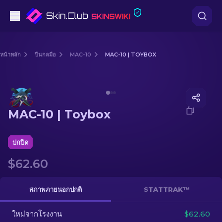
ปืนพก
หน้าหลัก
ปืนกลมือ
MAC-10
MAC-10 | TOYBOX
ระดับกลาง
Media of
MAC-10 | Toybox
ปืนไรเฟิล
MAC-10 | Toybox
ปืนไรเฟิลซุ่มยิง
มีด
ปกปิด
$62.60
ถุงมือ
กล่อง
สภาพภายนอกปกติ
STATTRAK™
ใหม่จากโรงงาน
อื่น ๆ
$62.60