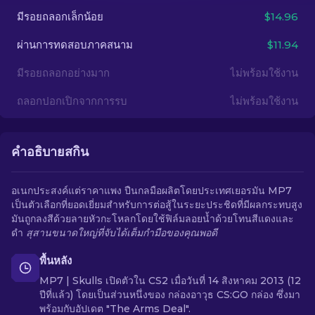
มีรอยถลอกเล็กน้อย
$14.96
TH
ผ่านการทดสอบภาคสนาม
$11.94
มีรอยถลอกอย่างมาก
ไม่พร้อมใช้งาน
ถลอกปอกเปิกจากการรบ
ไม่พร้อมใช้งาน
คำอธิบายสกิน
อเนกประสงค์แต่ราคาแพง ปืนกลมือผลิตโดยประเทศเยอรมัน MP7
เป็นตัวเลือกที่ยอดเยี่ยมสำหรับการต่อสู้ในระยะประชิดที่มีผลกระทบสูง
มันถูกลงสีด้วยลายหัวกะโหลกโดยใช้ฟิล์มลอยน้ำด้วยโทนสีแดงและ
ดำ
สุสานขนาดใหญ่ที่จับได้เต็มกำมือของคุณพอดี
พื้นหลัง
MP7 | Skulls เปิดตัวใน CS2 เมื่อวันที่ 14 สิงหาคม 2013 (12
ปีที่แล้ว) โดยเป็นส่วนหนึ่งของ กล่องอาวุธ CS:GO กล่อง ซึ่งมา
พร้อมกับอัปเดต "The Arms Deal".