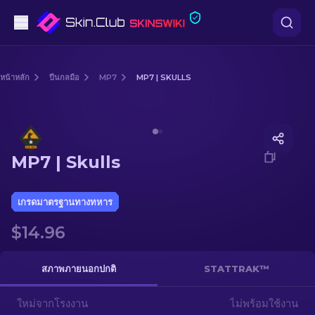
ปืนพก
หน้าหลัก
ปืนกลมือ
MP7
MP7 | SKULLS
ระดับกลาง
Media of
MP7 | Skulls
ปืนไรเฟิล
MP7 | Skulls
ปืนไรเฟิลซุ่มยิง
มีด
เกรดมาตรฐานทางทหาร
$14.96
ถุงมือ
กล่อง
สภาพภายนอกปกติ
STATTRAK™
ใหม่จากโรงงาน
อื่น ๆ
ไม่พร้อมใช้งาน