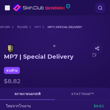
ปืนพก
หน้าหลัก
ปืนกลมือ
MP7
MP7 | SPECIAL DELIVERY
ระดับกลาง
Media of
MP7 | Special Delivery
ปืนไรเฟิล
MP7 | Special Delivery
ปืนไรเฟิลซุ่มยิง
มีด
หวงห้าม
$8.82
ถุงมือ
กล่อง
สภาพภายนอกปกติ
STATTRAK™
ใหม่จากโรงงาน
อื่น ๆ
$8.82