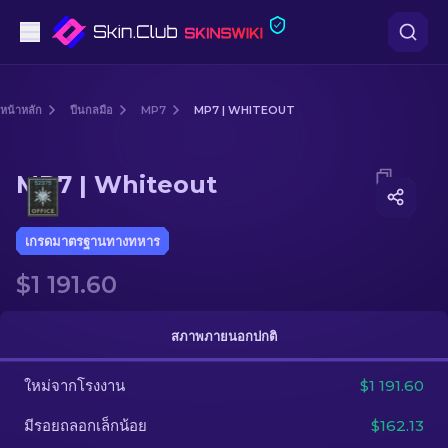
ปืนพก
หน้าหลัก
ปืนกลมือ
MP7
MP7 | WHITEOUT
ระดับกลาง
Media of
MP7 | Whiteout
MP7 | Whiteout
ปืนไรเฟิล
ปืนไรเฟิลซุ่มยิง
เกรดมาตรฐานทางทหาร
$1 191.60
มีด
ถุงมือ
สภาพภายนอกปกติ
กล่อง
ใหม่จากโรงงาน
$1 191.60
มีรอยถลอกเล็กน้อย
$162.13
อื่น ๆ