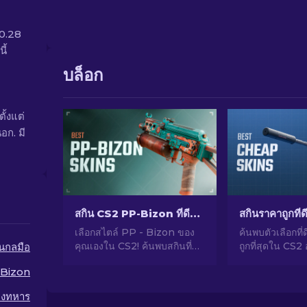
$0.28
ี้
บล็อก
ั้งแต่
อก. มี
สกิน CS2 PP-Bizon ที่ดีที่สุด [2026]
เลือกสไตล์ PP - Bizon ของ
ค้นพบตัวเลือกที่ด
คุณเองใน CS2! ค้นพบสกินที่ดี
ถูกที่สุดใน CS2
ืนกลมือ
ที่สุดสำหรับ SMG นี้ด้วยคำ
CS2 ของคุณด้วยต
Bizon
แนะนำจากผู้เชี่ยวชาญของเรา
เชี่ยวชาญของเ
อัปเกรดอาวุธของคุณและเพิ่ม
ราคาถูกที่ดีที่สุด
างทหาร
ความโดดเด่นในเกม