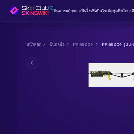
ปืนพก
ระดับกลาง
ปืนไรเฟิล
ปืนไรเฟิลซุ่มยิง
มีด
ถุงม
หน้าหลัก
ปืนกลมือ
PP-BIZON
PP-BIZON | JU
Media of
PP-Bizon | Jungle Slipstrea