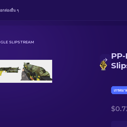
ือ
กล่อง
อื่น ๆ
NGLE SLIPSTREAM
PP-
m
Sli
เกรดมา
$0.7