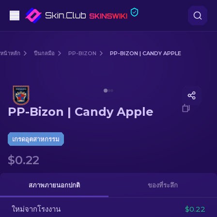
ปืนพก
หน้าหลัก
ปืนกลมือ
PP-BIZON
PP-BIZON | CANDY APPLE
ระดับกลาง
Media of
PP-Bizon | Candy Apple
ปืนไรเฟิล
PP-Bizon | Candy Apple
ปืนไรเฟิลซุ่มยิง
มีด
เกรดอุตสาหกรรม
$0.22
ถุงมือ
กล่อง
สภาพภายนอกปกติ
ของที่ระลึก
ใหม่จากโรงงาน
อื่น ๆ
$0.22