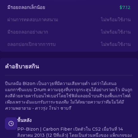
มีรอยถลอกเล็กน้อย
$7.12
TH
ผ่านการทดสอบภาคสนาม
ไม่พร้อมใช้งาน
มีรอยถลอกอย่างมาก
ไม่พร้อมใช้งาน
ถลอกปอกเปิกจากการรบ
ไม่พร้อมใช้งาน
คำอธิบายสกิน
ปืนกลมือ Bizon เป็นอาวุธที่มีความเสียหายต่ำ แต่ว่าได้เสนอ
แมกกาซีนแบบ Drum ความจุสูงที่บรรจุกระสุนได้อย่างรวดเร็ว มันถูก
ลงสีด้วยลายคาร์บอนไฟเบอร์โดยใช้ฟิล์มลอยน้ำบนสีรองพื้นแกรไฟต์
เพียงเพราะฉันแบกรับภาระของทีม ไม่ได้หมายความว่าทีมไม่ได้มี
ความพยายาม - ดาวรุ่ง โรน่า ซาบรี
พื้นหลัง
PP-Bizon | Carbon Fiber เปิดตัวใน CS2 เมื่อวันที่ 14
สิงหาคม 2013 (12 ปีที่แล้ว) โดยเป็นส่วนหนึ่งของ แพ็กเกจของ