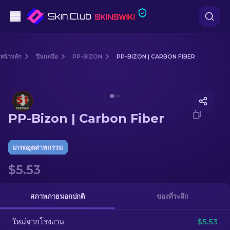
ปืนพก
หน้าหลัก
ปืนกลมือ
PP-BIZON
PP-BIZON | CARBON FIBER
ระดับกลาง
Media of
PP-Bizon | Carbon Fiber
ปืนไรเฟิล
PP-Bizon | Carbon Fiber
ปืนไรเฟิลซุ่มยิง
มีด
เกรดอุตสาหกรรม
$5.53
ถุงมือ
กล่อง
สภาพภายนอกปกติ
ของที่ระลึก
ใหม่จากโรงงาน
อื่น ๆ
$5.53