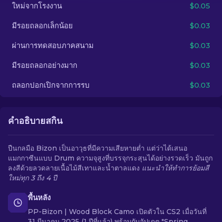
ใหม่จากโรงงาน
$0.05
TH
มีรอยถลอกเล็กน้อย
$0.03
ผ่านการทดสอบภาคสนาม
$0.03
มีรอยถลอกอย่างมาก
$0.03
ถลอกปอกเปิกจากการรบ
$0.03
คำอธิบายสกิน
ปืนกลมือ Bizon เป็นอาวุธที่มีความเสียหายต่ำ แต่ว่าได้เสนอ
แมกกาซีนแบบ Drum ความจุสูงที่บรรจุกระสุนได้อย่างรวดเร็ว มันถูก
ลงสีด้วยลวดลายเนื้อไม้สีเทาและน้ำตาลแดง
แนะนำให้ทำการย้อมสี
ใหม่ทุก 3 ถึง 4 ปี
พื้นหลัง
PP-Bizon | Wood Block Camo เปิดตัวใน CS2 เมื่อวันที่
31 มีนาคม 2025 (1 ปีที่แล้ว) พร้อมกับอัปเดต "Spring