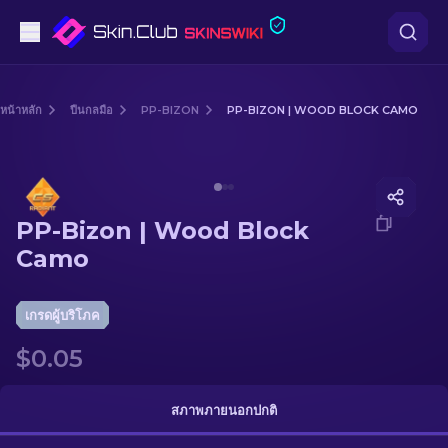
ปืนพก
หน้าหลัก
ปืนกลมือ
PP-BIZON
PP-BIZON | WOOD BLOCK CAMO
ระดับกลาง
Media of
PP-Bizon | Wood Block Camo
ปืนไรเฟิล
PP-Bizon | Wood Block
ปืนไรเฟิลซุ่มยิง
Camo
มีด
เกรดผู้บริโภค
ถุงมือ
$0.05
กล่อง
สภาพภายนอกปกติ
อื่น ๆ