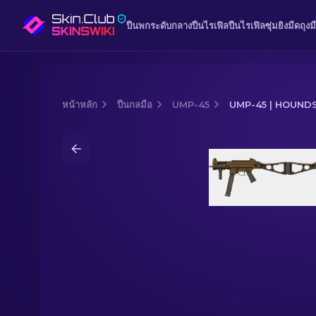
ปืนพก
ระดับกลาง
ปืนไรเฟิล
ปืนไรเฟิลซุ่มยิง
มีด
ถุงม
หน้าหลัก
ปืนกลมือ
UMP-45
UMP-45 | HOUN
Media of
UMP-45 | Houndstooth