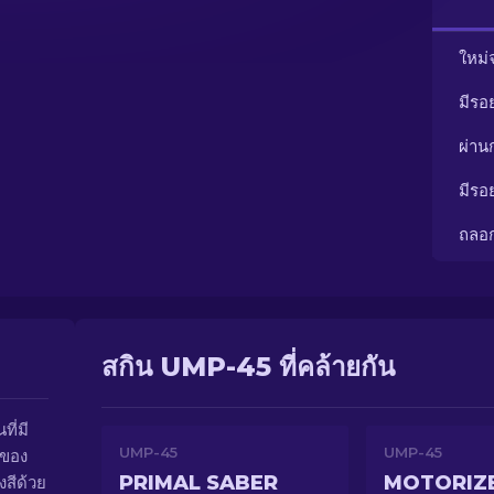
ใหม่
มีรอ
ผ่า
มีรอ
ถลอ
สกิน UMP-45 ที่คล้ายกัน
ี่มี
UMP-45
UMP-45
วของ
PRIMAL SABER
MOTORIZ
งสีด้วย