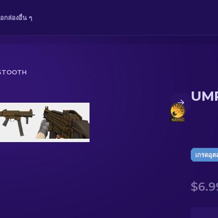
ือ
กล่อง
อื่น ๆ
DSTOOTH
UMP
เกรดอุ
$6.9