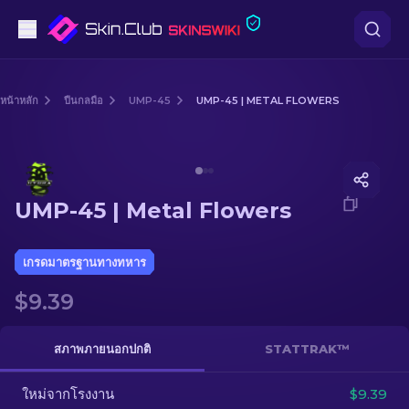
ปืนพก
หน้าหลัก
ปืนกลมือ
UMP-45
UMP-45 | METAL FLOWERS
ระดับกลาง
Media of
UMP-45 | Metal Flowers
ปืนไรเฟิล
UMP-45 | Metal Flowers
ปืนไรเฟิลซุ่มยิง
มีด
เกรดมาตรฐานทางทหาร
$9.39
ถุงมือ
กล่อง
สภาพภายนอกปกติ
STATTRAK™
ใหม่จากโรงงาน
อื่น ๆ
$9.39