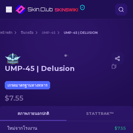
ปืนพก
หน้าหลัก
ปืนกลมือ
UMP-45
UMP-45 | DELUSION
ระดับกลาง
Media of
UMP-45 | Delusion
ปืนไรเฟิล
UMP-45 | Delusion
ปืนไรเฟิลซุ่มยิง
มีด
เกรดมาตรฐานทางทหาร
$7.55
ถุงมือ
กล่อง
สภาพภายนอกปกติ
STATTRAK™
ใหม่จากโรงงาน
อื่น ๆ
$7.55