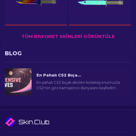
TÜM BAYONET SKINLERI GÖRÜNTÜLE
BLOG
En Pahalı CS2 Bıçakları [2026]
En pahalı CS2 bıçak skinleri koleksiyonumuzla
CS2'nin göz kamaştırıcı dünyasını keşfedin!
Şaşırtıcı fiyatlara komuta eden nadir bıçakları
ortaya çıkarın.