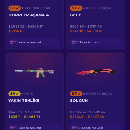
ST
ST
★ KELEBEK BIÇAK
★ KELEBEK BIÇAK
DOPPLER AŞAMA 4
GECE
$2891.02 - $4508.17
$503.90 - $1791.46
$3974.05
$541.88 – $4500.00
1 kasada mevcut
1 kasada mevcut
SV
ST
M4A1-S
★ KELEBEK BIÇAK
YAKIN TEHLIKE
SOLGUN
$649.31 - $3500.00
$2303.33 - $2509.42
$638.11 – $4483.73
$2312.21 – $4437.00
1 kasada mevcut
5 kasada mevcut