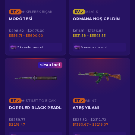
ST
SV
★ KELEBEK BIÇAK
M4A1-S
MORÖTESI
ORMANA HOŞ GELDIN
$498.82 - $2075.00
$611.91 - $1756.82
$556.71 – $5800.00
$531.38 – $5545.55
2 kasada mevcut
6 kasada mevcut
SIYAH İNCI
ST
ST
★ STILETTO BIÇAK
AK-47
DOPPLER BLACK PEARL
ATEŞ YILANI
$5259.77
$523.52 - $2312.72
$2218.47
$1380.67 – $5218.07