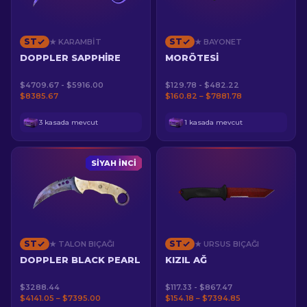
ST
ST
★ KARAMBIT
★ BAYONET
DOPPLER SAPPHIRE
MORÖTESI
$4709.67 - $5916.00
$129.78 - $482.22
$8385.67
$160.82 – $7881.78
3 kasada mevcut
1 kasada mevcut
SIYAH İNCI
ST
ST
★ TALON BIÇAĞI
★ URSUS BIÇAĞI
DOPPLER BLACK PEARL
KIZIL AĞ
$3288.44
$117.33 - $867.47
$4141.05 – $7395.00
$154.18 – $7394.85