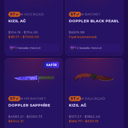
ST
ST
★ AVCI BIÇAĞI
★ BAYONET
KIZIL AĞ
DOPPLER BLACK PEARL
$104.19 - $704.00
$6619.98
$181.17 – $7000.00
Fiyat bulunamadı
1 kasada mevcut
2 kasada mevcut
SAFIR
ST
ST
★ M9 BAYONET
★ PALA BIÇAĞI
DOPPLER SAPPHIRE
KIZIL AĞ
$4583.21 - $5050.73
$107.27 - $1862.40
$6342.31
$166.77 – $6113.19