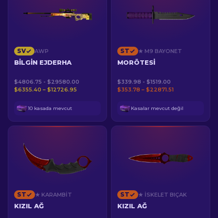
SV
ST
AWP
★ M9 BAYONET
BILGIN EJDERHA
MORÖTESI
$4806.75 - $29580.00
$339.98 - $1519.00
$6355.40 – $12726.95
$353.78 – $22871.51
10 kasada mevcut
Kasalar mevcut değil
ST
ST
★ KARAMBIT
★ İSKELET BIÇAK
KIZIL AĞ
KIZIL AĞ