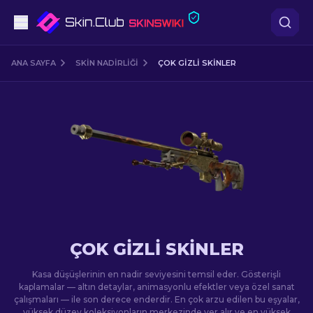
Tabanca
ANA SAYFA
SKIN NADIRLIĞI
ÇOK GIZLI SKINLER
Orta seviye
Tüfek
Dürbünlü Tüfek
Bıçaklar
Eldiven
ÇOK GIZLI SKINLER
Kasalar
Kasa düşüşlerinin en nadir seviyesini temsil eder. Gösterişli
kaplamalar — altın detaylar, animasyonlu efektler veya özel sanat
çalışmaları — ile son derece enderdir. En çok arzu edilen bu eşyalar,
Diğer
yüksek düzey koleksiyonların merkezinde yer alır ve en yüksek