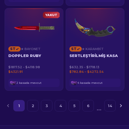
YAKUT
ST
ST
★ BAYONET
★ KARAMBIT
DOPPLER RUBY
SERTLEŞTIRILMIŞ KASA
$1817.52 - $4118.98
$632.35 - $1718.13
$4321.91
$782.84 – $4272.54
2 kasada mevcut
4 kasada mevcut
1
2
3
4
5
6
14