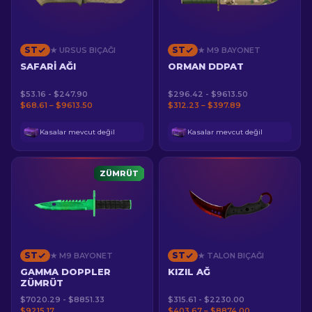
ST
ST
★ URSUS BIÇAĞI
★ M9 BAYONET
SAFARI AĞI
ORMAN DDPAT
$53.16 - $247.90
$296.42 - $9613.50
$68.61 – $9613.50
$312.23 – $397.89
Kasalar mevcut değil
Kasalar mevcut değil
ZÜMRÜT
ST
ST
★ M9 BAYONET
★ TALON BIÇAĞI
GAMMA DOPPLER
KIZIL AĞ
ZÜMRÜT
$7020.29 - $8851.33
$315.61 - $2230.00
$9215.17
$403.67 – $8874.00