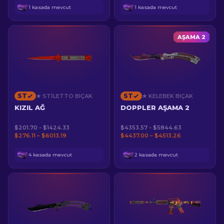
1 kasada mevcut
1 kasada mevcut
AŞAMA 2
ST
ST
★ STILETTO BIÇAK
★ KELEBEK BIÇAK
KIZIL AĞ
DOPPLER AŞAMA 2
$201.70 - $1424.33
$4353.57 - $5844.63
$276.11 – $6013.19
$4437.00 – $4513.26
4 kasada mevcut
2 kasada mevcut