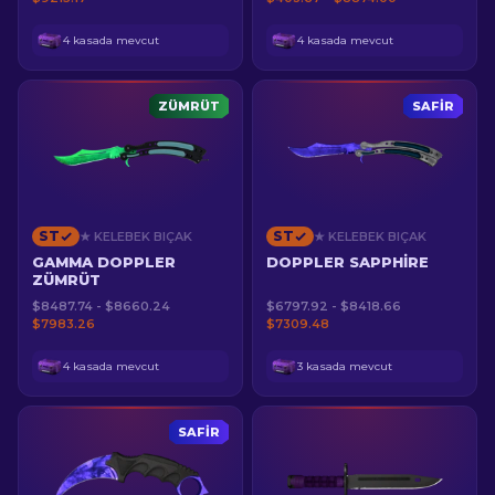
4 kasada mevcut
4 kasada mevcut
ZÜMRÜT
SAFIR
ST
ST
★ KELEBEK BIÇAK
★ KELEBEK BIÇAK
GAMMA DOPPLER
DOPPLER SAPPHIRE
ZÜMRÜT
$8487.74 - $8660.24
$6797.92 - $8418.66
$7983.26
$7309.48
4 kasada mevcut
3 kasada mevcut
SAFIR