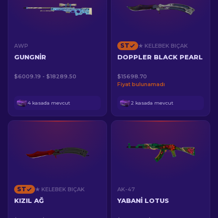
ST
AWP
★ KELEBEK BIÇAK
GUNGNIR
DOPPLER BLACK PEARL
$6009.19 - $18289.50
$15698.70
Fiyat bulunamadı
4 kasada mevcut
2 kasada mevcut
ST
★ KELEBEK BIÇAK
AK-47
KIZIL AĞ
YABANI LOTUS