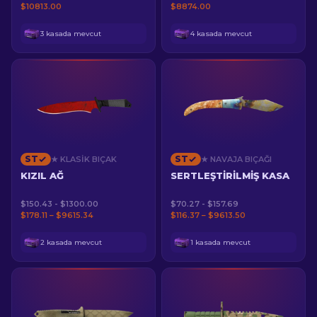
$10813.00
$8874.00
3 kasada mevcut
4 kasada mevcut
ST
ST
★ KLASIK BIÇAK
★ NAVAJA BIÇAĞI
KIZIL AĞ
SERTLEŞTIRILMIŞ KASA
$150.43 - $1300.00
$70.27 - $157.69
$178.11 – $9615.34
$116.37 – $9613.50
2 kasada mevcut
1 kasada mevcut