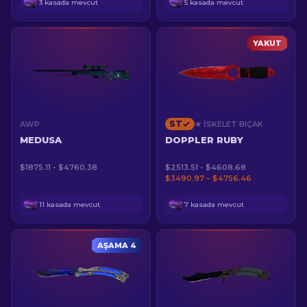
3 kasada mevcut
5 kasada mevcut
YAKUT
ST
AWP
★ İSKELET BIÇAK
MEDUSA
DOPPLER RUBY
$1875.11 - $4760.38
$2513.51 - $4608.68
$3490.97 – $4756.46
11 kasada mevcut
7 kasada mevcut
AŞAMA 4