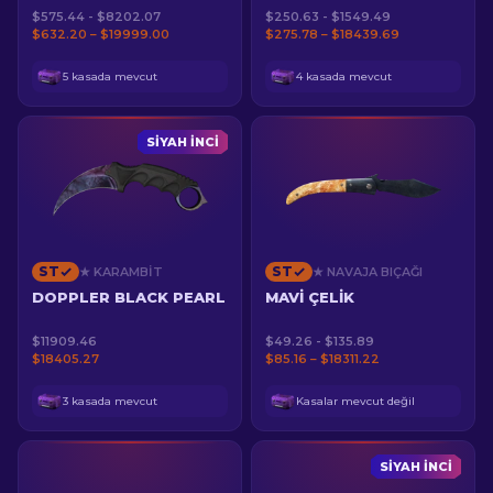
$575.44 - $8202.07
$250.63 - $1549.49
$632.20 – $19999.00
$275.78 – $18439.69
5 kasada mevcut
4 kasada mevcut
SIYAH İNCI
ST
ST
★ KARAMBIT
★ NAVAJA BIÇAĞI
DOPPLER BLACK PEARL
MAVI ÇELIK
$11909.46
$49.26 - $135.89
$18405.27
$85.16 – $18311.22
3 kasada mevcut
Kasalar mevcut değil
SIYAH İNCI