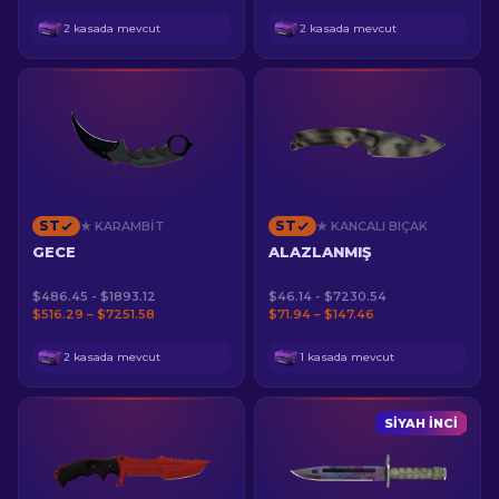
2 kasada mevcut
2 kasada mevcut
ST
ST
★ KARAMBIT
★ KANCALI BIÇAK
GECE
ALAZLANMIŞ
$486.45 - $1893.12
$46.14 - $7230.54
$516.29 – $7251.58
$71.94 – $147.46
2 kasada mevcut
1 kasada mevcut
SIYAH İNCI