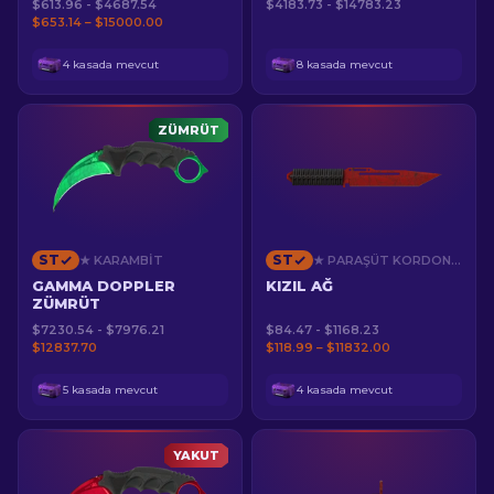
$613.96 - $4687.54
$4183.73 - $14783.23
$653.14 – $15000.00
4 kasada mevcut
8 kasada mevcut
ZÜMRÜT
ST
ST
★ KARAMBIT
★ PARAŞÜT KORDONU SAPLI BIÇAK
GAMMA DOPPLER
KIZIL AĞ
ZÜMRÜT
$7230.54 - $7976.21
$84.47 - $1168.23
$12837.70
$118.99 – $11832.00
5 kasada mevcut
4 kasada mevcut
YAKUT