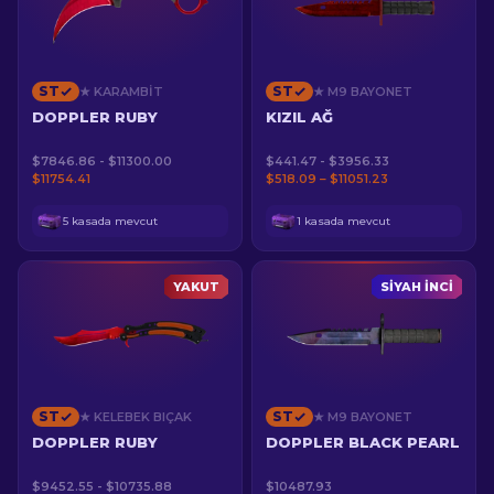
ST
ST
★ KARAMBIT
★ M9 BAYONET
DOPPLER RUBY
KIZIL AĞ
$7846.86 - $11300.00
$441.47 - $3956.33
$11754.41
$518.09 – $11051.23
5 kasada mevcut
1 kasada mevcut
YAKUT
SIYAH İNCI
ST
ST
★ KELEBEK BIÇAK
★ M9 BAYONET
DOPPLER RUBY
DOPPLER BLACK PEARL
$9452.55 - $10735.88
$10487.93