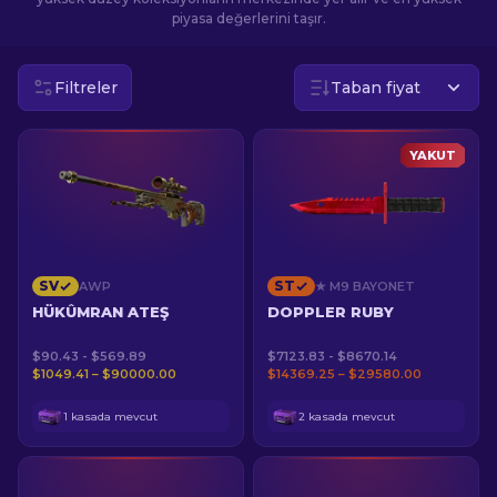
piyasa değerlerini taşır.
TR
Filtreler
Taban fiyat
YAKUT
SV
ST
AWP
★ M9 BAYONET
HÜKÛMRAN ATEŞ
DOPPLER RUBY
$90.43 - $569.89
$7123.83 - $8670.14
$1049.41 – $90000.00
$14369.25 – $29580.00
1 kasada mevcut
2 kasada mevcut