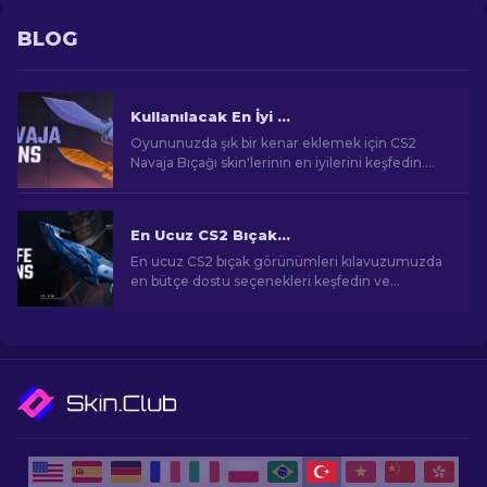
BLOG
Kullanılacak En İyi CS2 Navaja Bıçağı Skin'leri: Nihai Liste [2026]
Oyununuzda şık bir kenar eklemek için CS2
Navaja Bıçağı skin'lerinin en iyilerini keşfedin.
Mükemmel seçimi bulmak için uzman
sıralamalarımızı keşfedin.
En Ucuz CS2 Bıçak Görünümleri [2026]
En ucuz CS2 bıçak görünümleri kılavuzumuzda
en bütçe dostu seçenekleri keşfedin ve
bütçenizi zorlamadan oyun içi tarzınızı yükseltin!