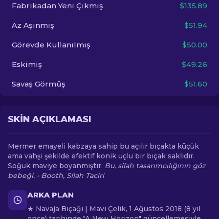
Fabrikadan Yeni Çıkmış
$135.89
TR
Az Aşınmış
$51.94
Görevde Kullanılmış
$50.00
Eskimiş
$49.26
Savaş Görmüş
$51.60
SKIN AÇIKLAMASI
Mermer emayeli kabzaya sahip bu açılır bıçakta küçük
ama vahşi şekilde efektif konik uçlu bir bıçak saklıdır.
Soğuk maviye boyanmıştır.
Bu, silah tasarımcılığının göz
bebeği. - Booth, Silah Taciri
ARKA PLAN
★ Navaja Bıçağı | Mavi Çelik, 1 Ağustos 2018 (8 yıl
önce) tarihinde "A New Horizon" güncellemesiyle