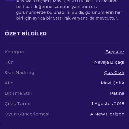
★ Navaja Bıçağı | Mavi Çelik 0.00 ile 1.00 arasında
bir float değerine sahiptir, yani tüm dış
görünümlerde bulunabilir. Bu dış görünümlerin her
biri için ayrıca bir StatTrak varyantı da mevcuttur.
ÖZET BILGILER
Kategori
Bıçaklar
Tür
Navaja Bıçağı
Skin Nadirliği
Çok Gizli
Aile
Mavi Çelik
Bitirme Stili
Patina
Çıkış Tarihi
1 Ağustos 2018
Oyun Güncellemesi
A New Horizon