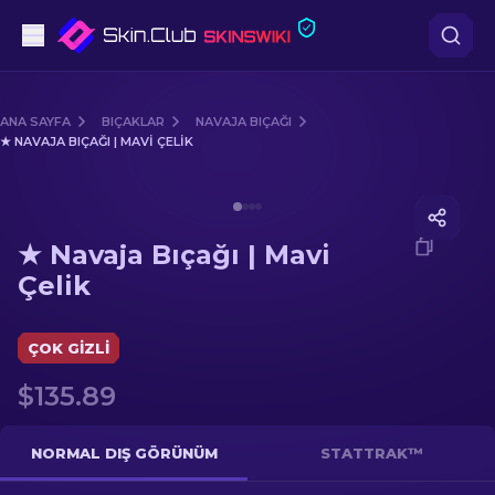
Tabanca
ANA SAYFA
BIÇAKLAR
NAVAJA BIÇAĞI
★ NAVAJA BIÇAĞI | MAVI ÇELIK
Orta seviye
Media of
★ Navaja Bıçağı | Mavi Çelik
Tüfek
★ Navaja Bıçağı | Mavi
Dürbünlü Tüfek
Çelik
Bıçaklar
ÇOK GIZLI
Eldiven
$135.89
Kasalar
NORMAL DIŞ GÖRÜNÜM
STATTRAK™
Diğer