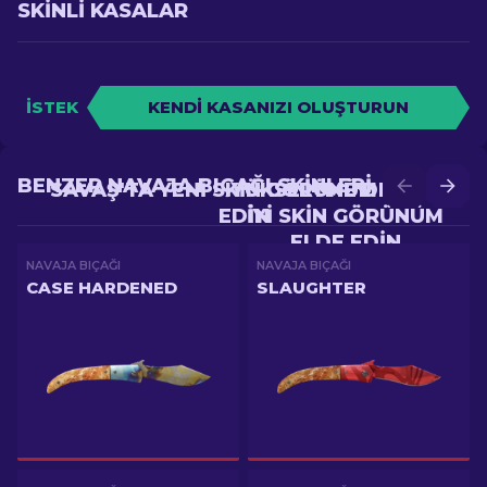
SKINLI KASALAR
İSTEK
KENDI KASANIZI OLUŞTURUN
BENZER NAVAJA BIÇAĞI SKINLERI
SAVAŞ'TA YENI SKIN GÖRÜNÜM ELDE
YÜKSELTME'DE DAHA
EDIN
IYI SKIN GÖRÜNÜM
ELDE EDIN
NAVAJA BIÇAĞI
NAVAJA BIÇAĞI
CASE HARDENED
SLAUGHTER