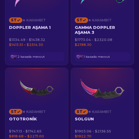
ST
ST
★ KARAMBIT
★ KARAMBIT
DOPPLER AŞAMA 1
GAMMA DOPPLER
AŞAMA 3
$1334.49 - $1438.32
$1773.04 - $2320.08
$1413.51 – $2514.30
$2198.30
2 kasada mevcut
1 kasada mevcut
ST
ST
★ KARAMBIT
★ KARAMBIT
OTOTRONIK
SOLGUN
$747.13 - $1742.65
$1903.06 - $2136.55
$818.68 – $2271.00
$1922.70