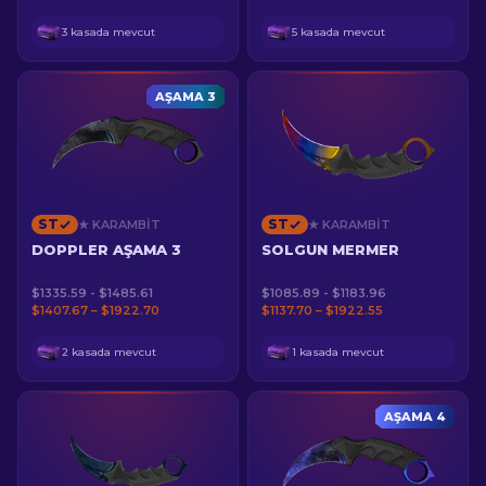
3 kasada mevcut
5 kasada mevcut
AŞAMA 3
ST
ST
★ KARAMBIT
★ KARAMBIT
DOPPLER AŞAMA 3
SOLGUN MERMER
$1335.59 - $1485.61
$1085.89 - $1183.96
$1407.67 – $1922.70
$1137.70 – $1922.55
2 kasada mevcut
1 kasada mevcut
AŞAMA 4