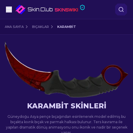
Tabanca
ANA SAYFA
BIÇAKLAR
KARAMBIT
Orta seviye
Tüfek
Dürbünlü Tüfek
Bıçaklar
Eldiven
KARAMBIT SKINLERI
Kasalar
Güneydoğu Asya pençe bıçağından esinlenerek model edilmiş bu
bıçakta kıvrık bıçak ve parmak halkası bulunur. Ters kavrama ile
yapılan dramatik dönüş animasyonu onu ikonik ve nadir bir seçenek
Diğer
yapar.