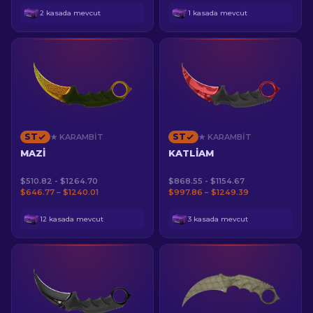
2 kasada mevcut
1 kasada mevcut
ST
ST
★ KARAMBIT
★ KARAMBIT
MAZI
KATLIAM
$510.82 - $1264.70
$868.55 - $1154.67
$646.77 – $1240.01
$997.86 – $1249.39
12 kasada mevcut
3 kasada mevcut