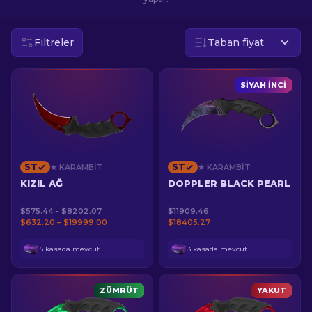
TR
Filtreler
Taban fiyat
SIYAH İNCI
ST
ST
★ KARAMBIT
★ KARAMBIT
KIZIL AĞ
DOPPLER BLACK PEARL
$575.44 - $8202.07
$11909.46
$632.20 – $19999.00
$18405.27
5 kasada mevcut
3 kasada mevcut
ZÜMRÜT
YAKUT