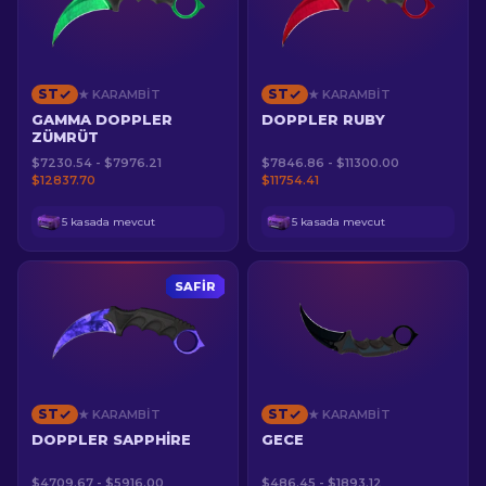
ST
ST
★ KARAMBIT
★ KARAMBIT
GAMMA DOPPLER
DOPPLER RUBY
ZÜMRÜT
$7230.54 - $7976.21
$7846.86 - $11300.00
$12837.70
$11754.41
5 kasada mevcut
5 kasada mevcut
SAFIR
ST
ST
★ KARAMBIT
★ KARAMBIT
DOPPLER SAPPHIRE
GECE
$4709.67 - $5916.00
$486.45 - $1893.12