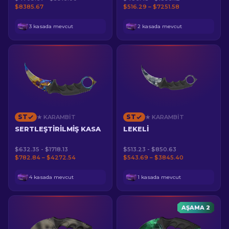
$8385.67
$516.29 – $7251.58
3 kasada mevcut
2 kasada mevcut
ST
ST
★ KARAMBIT
★ KARAMBIT
SERTLEŞTIRILMIŞ KASA
LEKELI
$632.35 - $1718.13
$513.23 - $850.63
$782.84 – $4272.54
$543.69 – $3845.40
4 kasada mevcut
1 kasada mevcut
AŞAMA 2