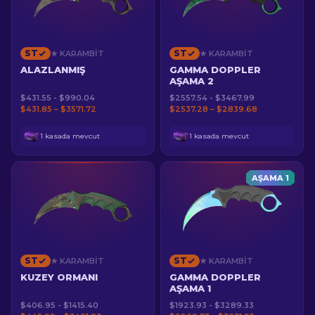
ST
ST
★ KARAMBIT
★ KARAMBIT
ALAZLANMIŞ
GAMMA DOPPLER
AŞAMA 2
$431.55 - $990.04
$2557.54 - $3467.99
$431.85 – $3571.72
$2537.28 – $2839.68
1 kasada mevcut
1 kasada mevcut
AŞAMA 1
ST
ST
★ KARAMBIT
★ KARAMBIT
KUZEY ORMANI
GAMMA DOPPLER
AŞAMA 1
$406.95 - $1415.40
$1923.93 - $3289.33