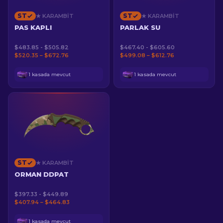
ST
ST
★ KARAMBIT
★ KARAMBIT
PAS KAPLI
PARLAK SU
$483.85 - $505.82
$467.40 - $605.60
$520.35 – $672.76
$499.08 – $612.76
1 kasada mevcut
1 kasada mevcut
ST
★ KARAMBIT
ORMAN DDPAT
$397.33 - $449.89
$407.94 – $464.83
1 kasada mevcut