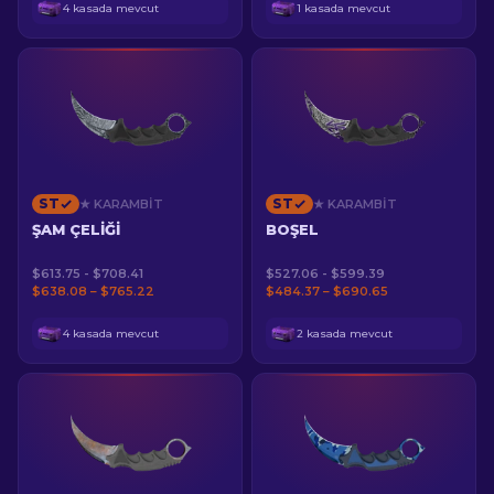
4 kasada mevcut
1 kasada mevcut
ST
ST
★ KARAMBIT
★ KARAMBIT
ŞAM ÇELIĞI
BOŞEL
$613.75 - $708.41
$527.06 - $599.39
$638.08 – $765.22
$484.37 – $690.65
4 kasada mevcut
2 kasada mevcut