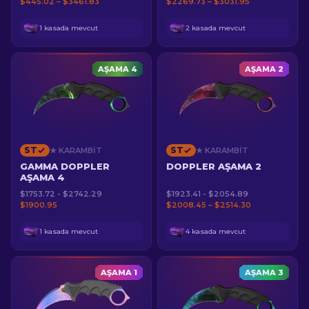
$445.02 – $3461.83
$2269.73 – $3031.95
1 kasada mevcut
2 kasada mevcut
AŞAMA 4
AŞAMA 2
ST
ST
★ KARAMBIT
★ KARAMBIT
GAMMA DOPPLER
DOPPLER AŞAMA 2
AŞAMA 4
$1753.72 - $2742.29
$1923.41 - $2054.89
$1900.95
$2008.45 – $2514.30
1 kasada mevcut
4 kasada mevcut
AŞAMA 1
AŞAMA 3