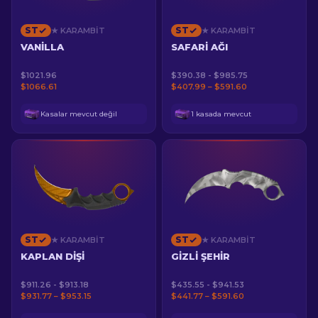
ST
ST
★ KARAMBIT
★ KARAMBIT
VANILLA
SAFARI AĞI
$1021.96
$390.38 - $985.75
$1066.61
$407.99 – $591.60
Kasalar mevcut değil
1 kasada mevcut
ST
ST
★ KARAMBIT
★ KARAMBIT
KAPLAN DIŞI
GIZLI ŞEHIR
$911.26 - $913.18
$435.55 - $941.53
$931.77 – $953.15
$441.77 – $591.60