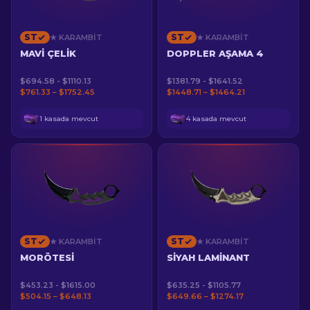
ST
ST
★ KARAMBIT
★ KARAMBIT
MAVI ÇELIK
DOPPLER AŞAMA 4
$694.58 - $1110.13
$1381.79 - $1641.52
$761.33 – $1752.45
$1448.71 – $1464.21
1 kasada mevcut
4 kasada mevcut
ST
ST
★ KARAMBIT
★ KARAMBIT
MORÖTESI
SIYAH LAMINANT
$453.23 - $1615.00
$635.25 - $1105.77
$504.15 – $648.13
$649.66 – $1274.17