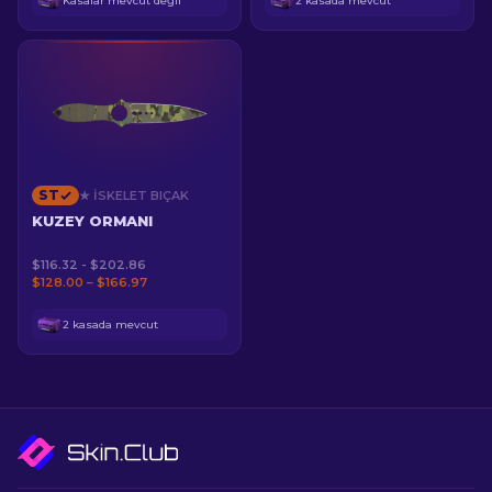
Kasalar mevcut değil
2 kasada mevcut
ST
★ İSKELET BIÇAK
KUZEY ORMANI
$116.32 - $202.86
$128.00 – $166.97
2 kasada mevcut