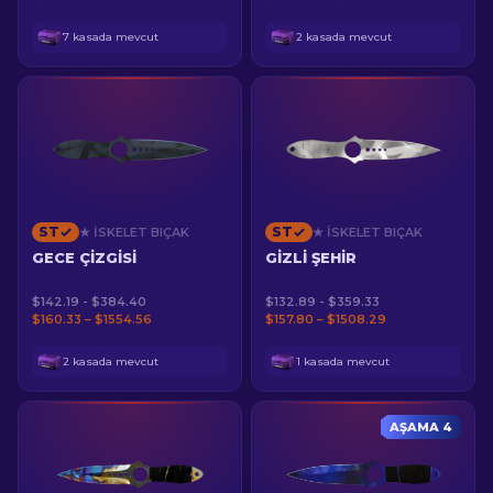
7 kasada mevcut
2 kasada mevcut
ST
ST
★ İSKELET BIÇAK
★ İSKELET BIÇAK
GECE ÇIZGISI
GIZLI ŞEHIR
$142.19 - $384.40
$132.89 - $359.33
$160.33 – $1554.56
$157.80 – $1508.29
2 kasada mevcut
1 kasada mevcut
AŞAMA 4