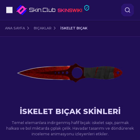
Tabanca
ANA SAYFA
BIÇAKLAR
İSKELET BIÇAK
Orta seviye
Tüfek
Dürbünlü Tüfek
Bıçaklar
Eldiven
İSKELET BIÇAK SKINLERI
Kasalar
Temel elemanlara indirgenmiş hafif bıçak: iskelet sapı, parmak
halkası ve bol miktarda çıplak çelik. Havadar tasarımı ve döndürerek
inceleme animasyonu izleyenleri etkiler.
Diğer