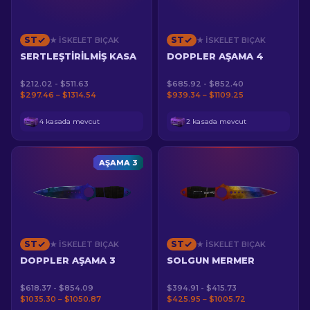
ST
ST
★ İSKELET BIÇAK
★ İSKELET BIÇAK
SERTLEŞTIRILMIŞ KASA
DOPPLER AŞAMA 4
$212.02 - $511.63
$685.92 - $852.40
$297.46 – $1314.54
$939.34 – $1109.25
4 kasada mevcut
2 kasada mevcut
AŞAMA 3
ST
ST
★ İSKELET BIÇAK
★ İSKELET BIÇAK
DOPPLER AŞAMA 3
SOLGUN MERMER
$618.37 - $854.09
$394.91 - $415.73
$1035.30 – $1050.87
$425.95 – $1005.72