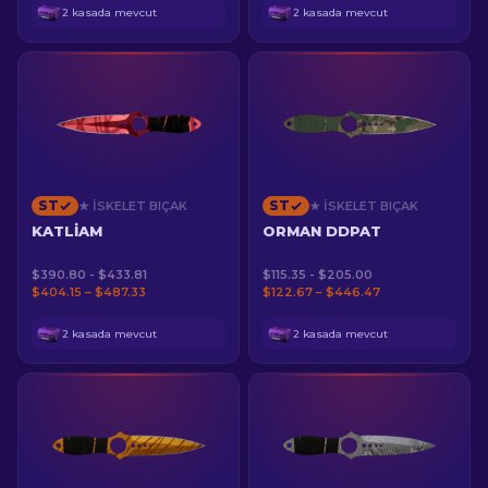
2 kasada mevcut
2 kasada mevcut
ST
ST
★ İSKELET BIÇAK
★ İSKELET BIÇAK
KATLIAM
ORMAN DDPAT
$390.80 - $433.81
$115.35 - $205.00
$404.15 – $487.33
$122.67 – $446.47
2 kasada mevcut
2 kasada mevcut