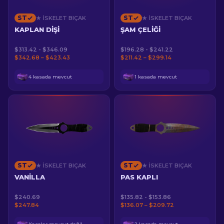
ST
ST
★ İSKELET BIÇAK
★ İSKELET BIÇAK
KAPLAN DIŞI
ŞAM ÇELIĞI
$313.42 - $346.09
$196.28 - $241.22
$342.68 – $423.43
$211.42 – $299.14
4 kasada mevcut
1 kasada mevcut
ST
ST
★ İSKELET BIÇAK
★ İSKELET BIÇAK
VANILLA
PAS KAPLI
$240.69
$135.82 - $153.86
$247.84
$136.07 – $209.72