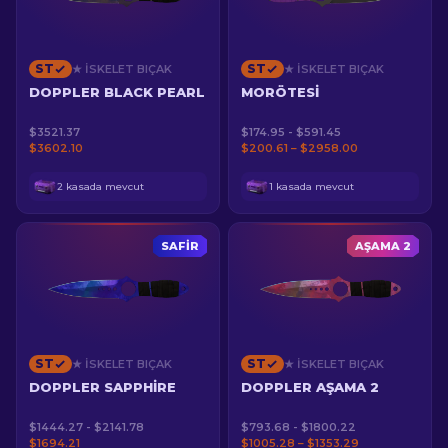
ST
ST
★ İSKELET BIÇAK
★ İSKELET BIÇAK
DOPPLER BLACK PEARL
MORÖTESI
$3521.37
$174.95 - $591.45
$3602.10
$200.61 – $2958.00
2 kasada mevcut
1 kasada mevcut
SAFIR
AŞAMA 2
ST
ST
★ İSKELET BIÇAK
★ İSKELET BIÇAK
DOPPLER SAPPHIRE
DOPPLER AŞAMA 2
$1444.27 - $2141.78
$793.68 - $1800.22
$1694.21
$1005.28 – $1353.29