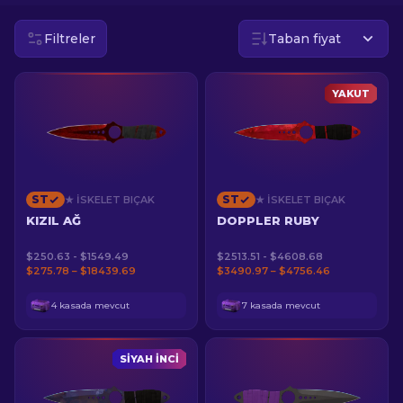
Filtreler
Taban fiyat
TR
YAKUT
ST
ST
★ İSKELET BIÇAK
★ İSKELET BIÇAK
KIZIL AĞ
DOPPLER RUBY
$250.63 - $1549.49
$2513.51 - $4608.68
$275.78 – $18439.69
$3490.97 – $4756.46
4 kasada mevcut
7 kasada mevcut
SIYAH İNCI