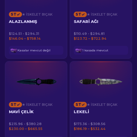
ST
ST
★ İSKELET BIÇAK
★ İSKELET BIÇAK
ALAZLANMIŞ
SAFARI AĞI
$124.51 - $294.31
$110.49 - $294.81
$146.04 – $758.14
$123.72 – $722.94
Kasalar mevcut değil
1 kasada mevcut
ST
ST
★ İSKELET BIÇAK
★ İSKELET BIÇAK
MAVI ÇELIK
LEKELI
$215.96 - $380.28
$173.36 - $308.56
$230.00 – $665.55
$186.19 – $532.44