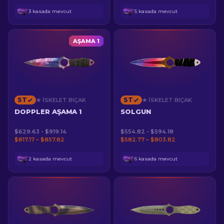
3 kasada mevcut
5 kasada mevcut
AŞAMA 1
ST
ST
★ İSKELET BIÇAK
★ İSKELET BIÇAK
DOPPLER AŞAMA 1
SOLGUN
$629.63 - $919.14
$554.82 - $594.18
$817.17 – $857.82
$582.77 – $803.82
2 kasada mevcut
6 kasada mevcut