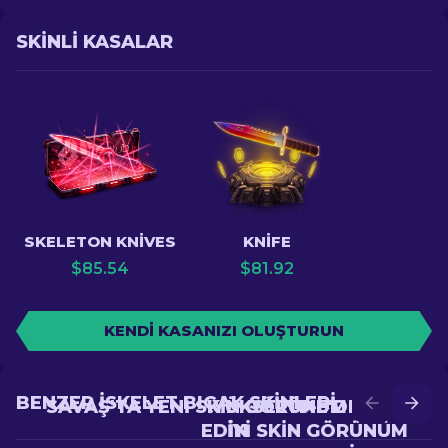
SKINLI KASALAR
SKELETON KNIVES
KNIFE
$
85.54
$
81.92
KENDI KASANIZI OLUŞTURUN
BENZER İSKELET BIÇAK SKINLERI
SAVAŞ'TA YENI SKIN GÖRÜNÜM ELDE
YÜKSELTME'DE DAHA
EDIN
IYI SKIN GÖRÜNÜM