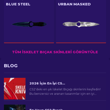
BLUE STEEL
URBAN MASKED
TÜM İSKELET BIÇAK SKINLERI GÖRÜNTÜLE
BLOG
2026 İçin En İyi CS2 İskelet Bıçağı Skinleri
CS2'deki en şık İskelet Bıçağı skinlerini keşfedin!
Bu benzersiz ve aranan tasarımlar için en iyi
seçimlerimizle oyun stili seviyenizi yükseltin.