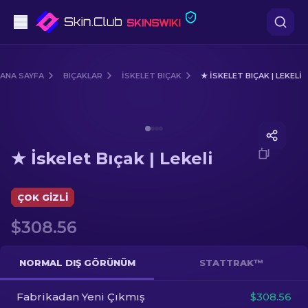
Tabanca
ANA SAYFA
BIÇAKLAR
İSKELET BIÇAK
★ İSKELET BIÇAK | LEKELI
Orta seviye
Media of
★ İskelet Bıçak | Lekeli
Tüfek
★ İskelet Bıçak | Lekeli
Dürbünlü Tüfek
Bıçaklar
ÇOK GIZLI
$308.56
Eldiven
Kasalar
NORMAL DIŞ GÖRÜNÜM
STATTRAK™
Fabrikadan Yeni Çıkmış
Diğer
$308.56