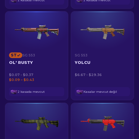
2 kasada mevcut
2 kasada mevcut
ST
SG 553
SG 553
OL' RUSTY
YOLCU
$0.07 - $0.37
$6.67 - $29.36
$0.09 – $0.43
2 kasada mevcut
Kasalar mevcut değil