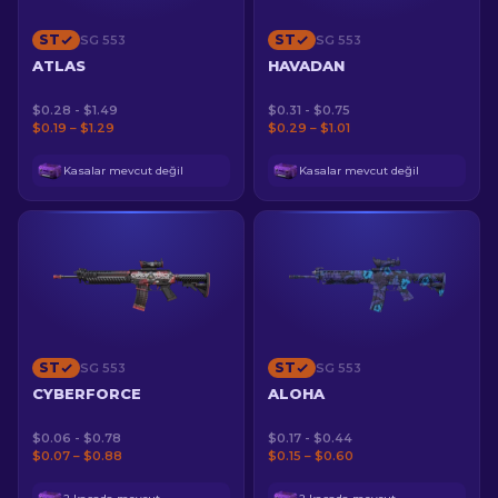
ST
ST
SG 553
SG 553
ATLAS
HAVADAN
$0.28 - $1.49
$0.31 - $0.75
$0.19 – $1.29
$0.29 – $1.01
Kasalar mevcut değil
Kasalar mevcut değil
ST
ST
SG 553
SG 553
CYBERFORCE
ALOHA
$0.06 - $0.78
$0.17 - $0.44
$0.07 – $0.88
$0.15 – $0.60