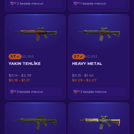
2 kasada mevcut
1 kasada mevcut
ST
ST
SG 553
SG 553
YAKIN TEHLIKE
HEAVY METAL
$0.14 - $2.39
$0.15 - $1.40
$0.16 – $1.21
$0.29 – $2.07
3 kasada mevcut
2 kasada mevcut