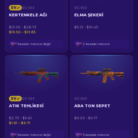
SV
SG 553
SG 553
KERTENKELE AĞI
ELMA ŞEKERI
$13.05 - $28.73
$5.13 - $10.45
$10.50 – $13.85
Kasalar mevcut değil
2 kasada mevcut
SV
SG 553
SG 553
ATIK TEHLIKESI
ARA TON SEPET
$2.73 - $5.61
$0.03 - $0.17
$1.91 – $9.71
Kasalar mevcut değil
3 kasada mevcut