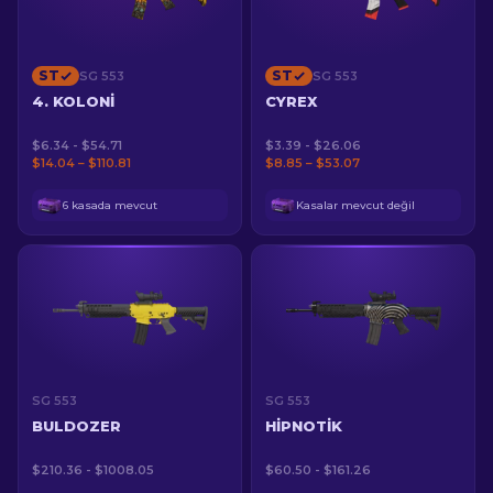
ST
ST
SG 553
SG 553
4. KOLONI
CYREX
$6.34 - $54.71
$3.39 - $26.06
$14.04 – $110.81
$8.85 – $53.07
6 kasada mevcut
Kasalar mevcut değil
SG 553
SG 553
BULDOZER
HIPNOTIK
$210.36 - $1008.05
$60.50 - $161.26