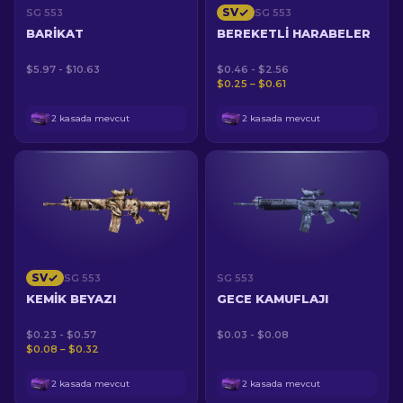
SV
SG 553
SG 553
BARIKAT
BEREKETLI HARABELER
$5.97 - $10.63
$0.46 - $2.56
$0.25 – $0.61
2 kasada mevcut
2 kasada mevcut
SV
SG 553
SG 553
KEMIK BEYAZI
GECE KAMUFLAJI
$0.23 - $0.57
$0.03 - $0.08
$0.08 – $0.32
2 kasada mevcut
2 kasada mevcut