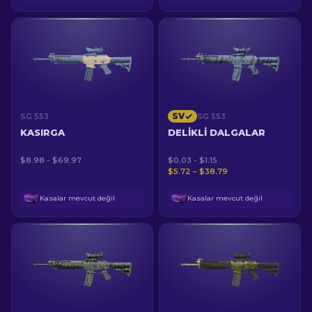
SV
SG 553
SG 553
KASIRGA
DELIKLI DALGALAR
$8.98 - $69.97
$0.03 - $1.15
$5.72 – $38.79
Kasalar mevcut değil
Kasalar mevcut değil