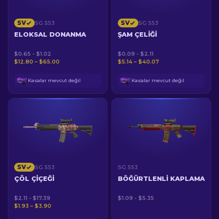
SV
SV
SG 553
SG 553
ELOKSAL DONANMA
ŞAM ÇELIĞI
$0.65 - $1.02
$0.09 - $2.11
$12.80 – $65.00
$5.14 – $40.07
Kasalar mevcut değil
Kasalar mevcut değil
SV
SG 553
SG 553
ÇÖL ÇIÇEĞI
BÖĞÜRTLENLI KAPLAMA
$2.11 - $17.39
$1.09 - $5.35
$1.93 – $3.90