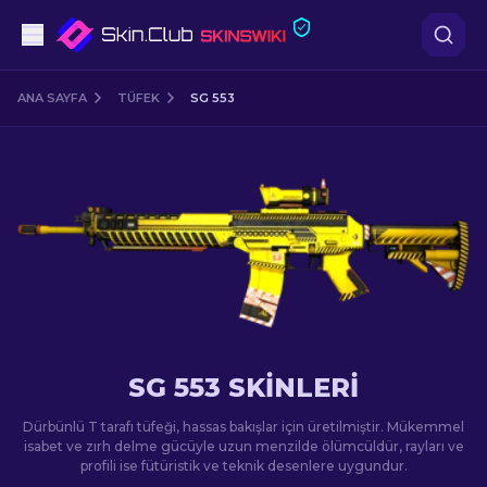
Tabanca
ANA SAYFA
TÜFEK
SG 553
Orta seviye
Tüfek
Dürbünlü Tüfek
Bıçaklar
Eldiven
SG 553 SKINLERI
Kasalar
Dürbünlü T tarafı tüfeği, hassas bakışlar için üretilmiştir. Mükemmel
isabet ve zırh delme gücüyle uzun menzilde ölümcüldür, rayları ve
profili ise fütüristik ve teknik desenlere uygundur.
Diğer