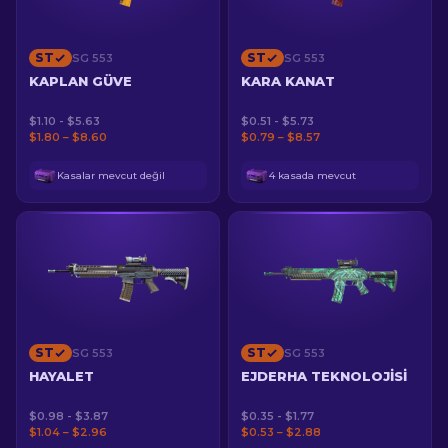
ST
ST
SG 553
SG 553
KAPLAN GÜVE
KARA KANAT
$1.10 - $5.63
$0.51 - $5.73
$1.80 – $8.60
$0.79 – $8.57
Kasalar mevcut değil
4 kasada mevcut
ST
ST
SG 553
SG 553
HAYALET
EJDERHA TEKNOLOJISI
$0.98 - $3.87
$0.35 - $1.77
$1.04 – $2.96
$0.53 – $2.88