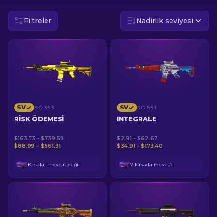
Filtreler
Nadirlik seviyesi
TR
SV
SV
SG 553
SG 553
RISK ÖDEMESI
INTEGRALE
$163.73 - $739.50
$2.91 - $62.67
$88.99 – $561.31
$34.91 – $173.40
Kasalar mevcut değil
7 kasada mevcut