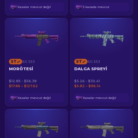
Kasalar mevcut değil
5 kasada mevcut
ST
ST
SG 553
SG 553
MORÖTESI
DALGA SPREYI
$12.85 - $56.38
$5.26 - $30.41
$17.86 – $127.62
$5.82 – $96.14
Kasalar mevcut değil
Kasalar mevcut değil