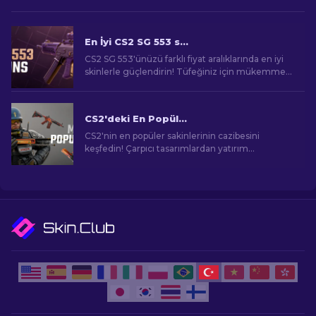
En İyi CS2 SG 553 skinleri [2026]
CS2 SG 553'ünüzü farklı fiyat aralıklarında en iyi
skinlerle güçlendirin! Tüfeğiniz için mükemmel
kozmetik yükseltmeyi keşfedin.
CS2'deki En Popüler Skinler
CS2'nin en popüler sakinlerinin cazibesini
keşfedin! Çarpıcı tasarımlardan yatırım
potansiyeline kadar, CS2'nin sunduğu En
Popüler Skinlerin dünyasını keşfedin.