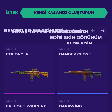
İSTEK
KENDI KASANIZI OLUŞTURUN
BENZER SG 553 SKINLERI
SAVAŞ'TA YENI SKIN GÖRÜNÜM ELDE
YÜKSELTME'DE DAHA
EDIN
IYI SKIN GÖRÜNÜM
ELDE EDIN
SG 553
SG 553
COLONY IV
DANGER CLOSE
SG 553
SG 553
FALLOUT WARNING
DARKWING