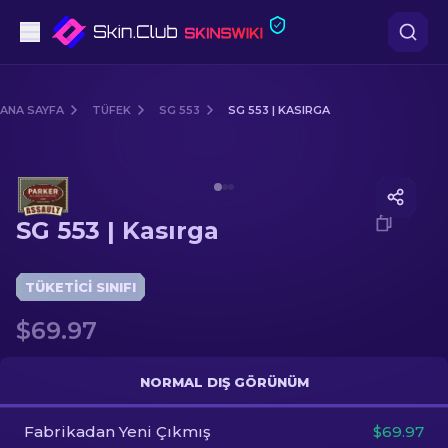
Tabanca
ANA SAYFA
TÜFEK
SG 553
SG 553 | KASIRGA
Orta seviye
Media of
SG 553 | Kasırga
Tüfek
SG 553 | Kasırga
Dürbünlü Tüfek
Bıçaklar
TÜKETICI SINIFI
$69.97
Eldiven
Kasalar
NORMAL DIŞ GÖRÜNÜM
Fabrikadan Yeni Çıkmış
Diğer
$69.97