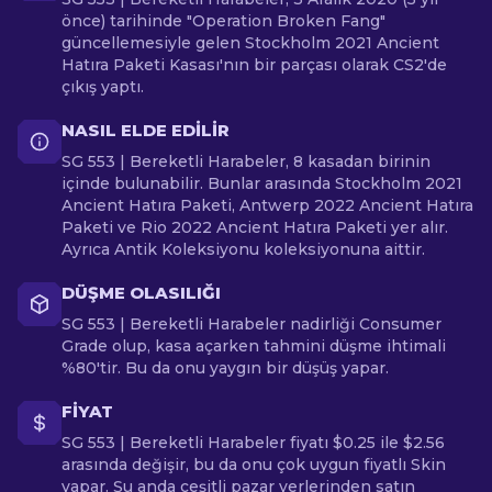
önce) tarihinde "Operation Broken Fang"
güncellemesiyle gelen Stockholm 2021 Ancient
Hatıra Paketi Kasası'nın bir parçası olarak CS2'de
çıkış yaptı.
NASIL ELDE EDILIR
SG 553 | Bereketli Harabeler, 8 kasadan birinin
içinde bulunabilir. Bunlar arasında Stockholm 2021
Ancient Hatıra Paketi, Antwerp 2022 Ancient Hatıra
Paketi ve Rio 2022 Ancient Hatıra Paketi yer alır.
Ayrıca Antik Koleksiyonu koleksiyonuna aittir.
DÜŞME OLASILIĞI
SG 553 | Bereketli Harabeler nadirliği Consumer
Grade olup, kasa açarken tahmini düşme ihtimali
%80'tir. Bu da onu yaygın bir düşüş yapar.
FIYAT
SG 553 | Bereketli Harabeler fiyatı $0.25 ile $2.56
arasında değişir, bu da onu çok uygun fiyatlı Skin
yapar. Şu anda çeşitli pazar yerlerinden satın