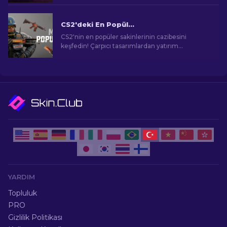
CS2'deki En Popüler Skinler
CS2'nin en popüler sakinlerinin cazibesini
keşfedin! Çarpıcı tasarımlardan yatırım
potansiyeline kadar, CS2'nin sunduğu En
Popüler Skinlerin dünyasını keşfedin.
YARDIM
Topluluk
PRO
Gizlilik Politikası