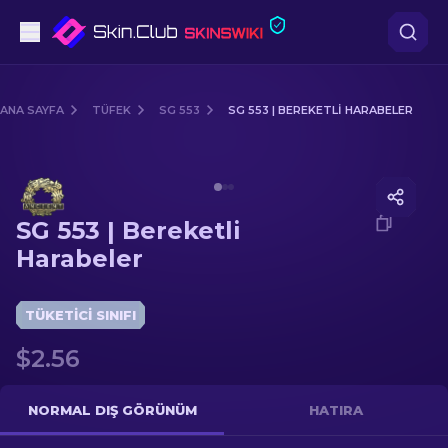
Tabanca
ANA SAYFA
TÜFEK
SG 553
SG 553 | BEREKETLI HARABELER
Orta seviye
Media of
SG 553 | Bereketli Harabeler
Tüfek
SG 553 | Bereketli
Dürbünlü Tüfek
Harabeler
Bıçaklar
TÜKETICI SINIFI
Eldiven
$2.56
Kasalar
NORMAL DIŞ GÖRÜNÜM
HATIRA
Diğer