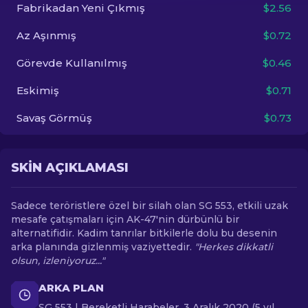
Fabrikadan Yeni Çıkmış
$2.56
TR
Az Aşınmış
$0.72
Görevde Kullanılmış
$0.46
Eskimiş
$0.71
Savaş Görmüş
$0.73
SKIN AÇIKLAMASI
Sadece teröristlere özel bir silah olan SG 553, etkili uzak
mesafe çatışmaları için AK-47'nin dürbünlü bir
alternatifidir. Kadim tanrılar bitkilerle dolu bu desenin
arka planında gizlenmiş vaziyettedir.
"Herkes dikkatli
olsun, izleniyoruz..."
ARKA PLAN
SG 553 | Bereketli Harabeler, 3 Aralık 2020 (5 yıl