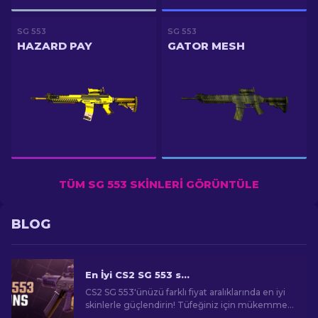
SG 553
SG 553
HAZARD PAY
GATOR MESH
TÜM SG 553 SKINLERI GÖRÜNTÜLE
BLOG
En İyi CS2 SG 553 skinleri [2026]
CS2 SG 553'ünüzü farklı fiyat aralıklarında en iyi
skinlerle güçlendirin! Tüfeğiniz için mükemmel
kozmetik yükseltmeyi keşfedin.