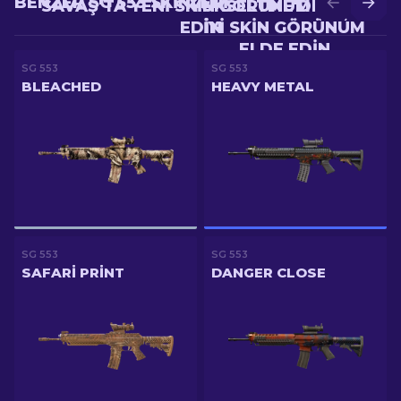
BENZER SG 553 SKINLERI
SAVAŞ'TA YENI SKIN GÖRÜNÜM ELDE
YÜKSELTME'DE DAHA
EDIN
IYI SKIN GÖRÜNÜM
ELDE EDIN
SG 553
SG 553
BLEACHED
HEAVY METAL
SG 553
SG 553
SAFARI PRINT
DANGER CLOSE