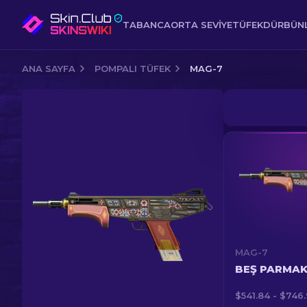
TABANCA
ORTA SEVIYE
TÜFEK
DÜRBÜNL
ANA SAYFA
POMPALI TÜFEK
MAG-7
MAG-7
BEŞ PARMA
$541.84 - $746