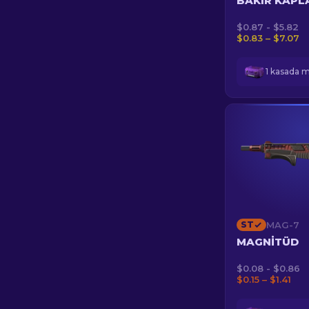
BAKIR KAP
$0.87 - $5.82
$0.83 – $7.07
1 kasada 
ST
MAG-7
MAGNITÜD
$0.08 - $0.86
$0.15 – $1.41