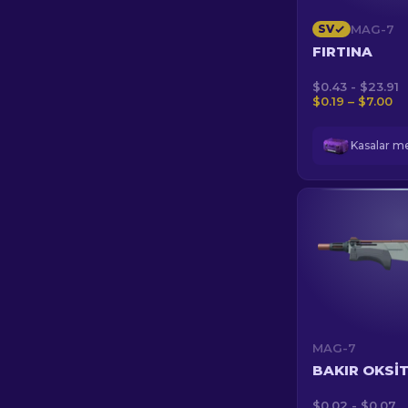
SV
MAG-7
FIRTINA
$0.43 - $23.91
$0.19 – $7.00
MAG-7
BAKIR OKSI
$0.02 - $0.07