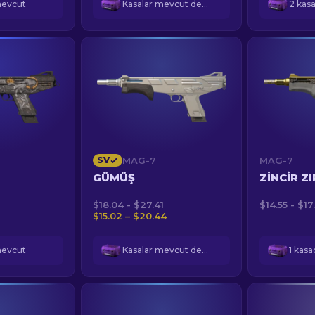
mevcut
Kasalar mevcut değil
2 kas
SV
MAG-7
MAG-7
GÜMÜŞ
ZINCIR Z
$18.04 - $27.41
$14.55 - $17
$15.02 – $20.44
mevcut
Kasalar mevcut değil
1 kas