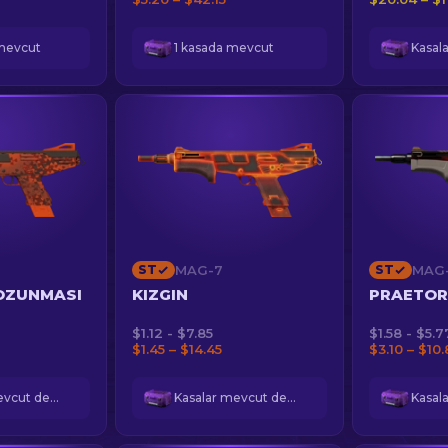
mevcut
1 kasada mevcut
ST
MAG-7
ST
MAG
OZUNMASI
KIZGIN
PRAETOR
$1.12 - $7.85
$1.58 - $5.7
$1.45 – $14.45
$3.10 – $10
Kasalar mevcut değil
Kasalar mevcut değil