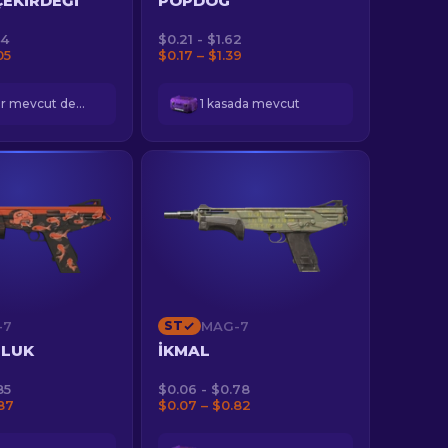
EKIRDEĞI
POPDOG
44
$0.21 - $1.62
05
$0.17 – $1.39
Kasalar mevcut değil
1 kasada mevcut
-7
ST
MAG-7
ZLUK
İKMAL
85
$0.06 - $0.78
87
$0.07 – $0.82