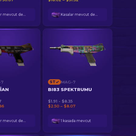
Kasalar mevcut değil
Kasalar mevcut değil
-7
ST
MAG-7
IAN
BI83 SPEKTRUMU
7
$1.91 - $8.35
.86
$2.50 – $8.07
Kasalar mevcut değil
1 kasada mevcut