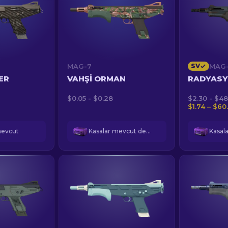
MAG-7
SV
MAG
ER
VAHŞI ORMAN
RADYASY
$0.05 - $0.28
$2.30 - $48
$1.74 – $60
mevcut
Kasalar mevcut değil