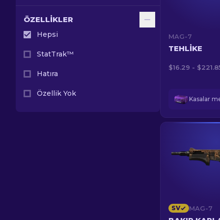
ÖZELLIKLER
Hepsi
MAG-7
TEHLIKE
StatTrak™
$16.29 - $221.8
Hatıra
Özellik Yok
SV
MAG-7