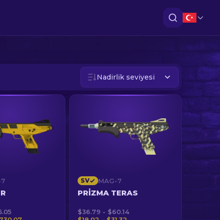
Nadirlik seviyesi
-7
SV
MAG-7
ER
PRIZMA TERAS
5.05
$36.79 - $60.14
1730.07
$18.02 – $31.32