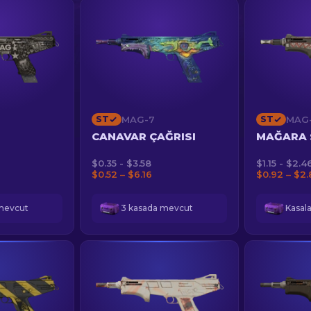
ST
MAG-7
ST
MAG
CANAVAR ÇAĞRISI
MAĞARA 
$0.35 - $3.58
$1.15 - $2.4
$0.52 – $6.16
$0.92 – $2.
mevcut
3 kasada mevcut