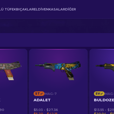
Ü TÜFEK
BIÇAKLAR
ELDIVEN
KASALAR
DIĞER
ST
MAG-7
SV
MAG
K
ADALET
BULDOZ
.90
$5.03 - $27.36
$13.55 - $21
$5.20 – $42.15
$20.04 – $