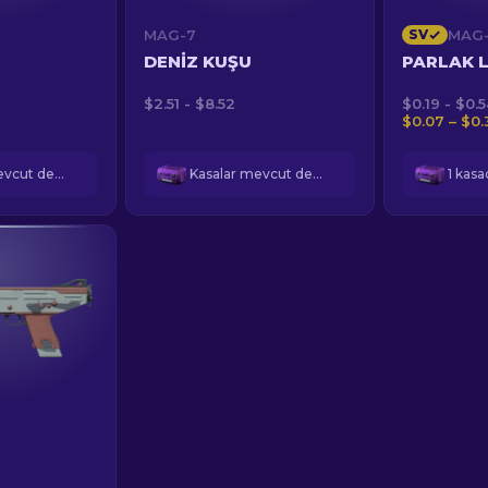
MAG-7
SV
MAG
DENIZ KUŞU
PARLAK 
$2.51 - $8.52
$0.19 - $0.
$0.07 – $0.
Kasalar mevcut değil
Kasalar mevcut değil
1 kas
T