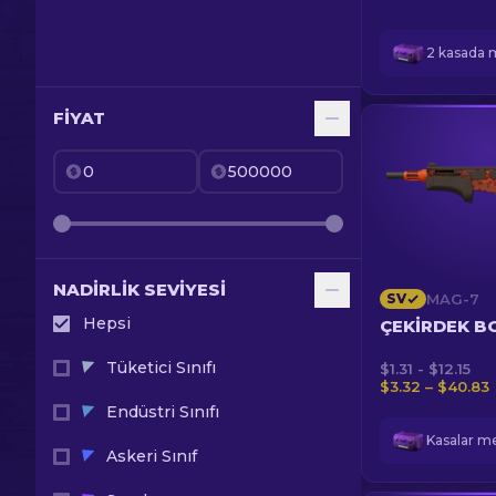
2 kasada 
FIYAT
NADIRLIK SEVIYESI
SV
MAG-7
Hepsi
ÇEKIRDEK B
Tüketici Sınıfı
$1.31 - $12.15
$3.32 – $40.83
Endüstri Sınıfı
Askeri Sınıf