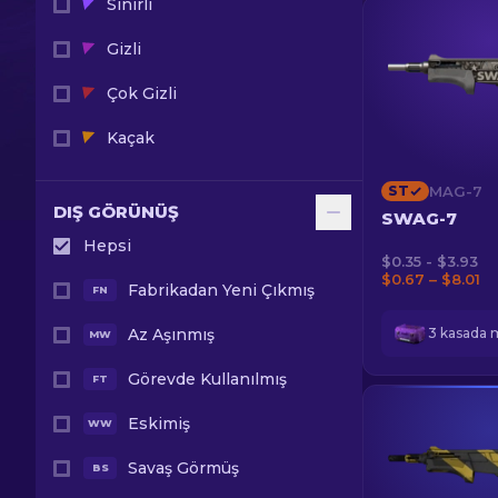
Sınırlı
Gizli
Çok Gizli
Kaçak
ST
MAG-7
DIŞ GÖRÜNÜŞ
SWAG-7
Hepsi
$0.35 - $3.93
$0.67 – $8.01
Fabrikadan Yeni Çıkmış
FN
Az Aşınmış
3 kasada 
MW
Görevde Kullanılmış
FT
Eskimiş
WW
Savaş Görmüş
BS