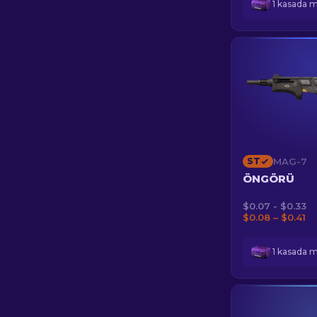
1 kasada 
ST
MAG-7
ÖNGÖRÜ
$0.07 - $0.33
$0.08 – $0.41
1 kasada 