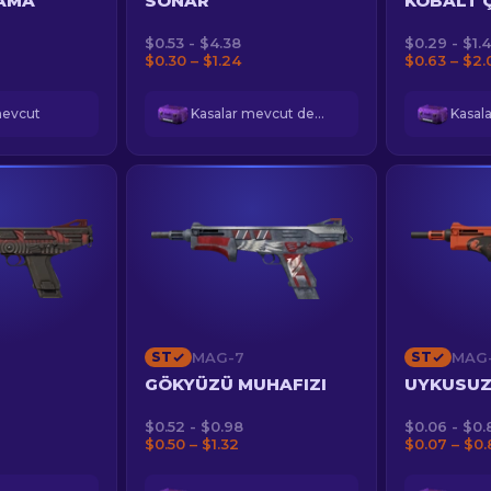
LAMA
SONAR
KOBALT Ç
$0.53 - $4.38
$0.29 - $1.
$0.30 – $1.24
$0.63 – $2.
mevcut
Kasalar mevcut değil
ST
MAG-7
ST
MAG
GÖKYÜZÜ MUHAFIZI
UYKUSU
$0.52 - $0.98
$0.06 - $0.
$0.50 – $1.32
$0.07 – $0.