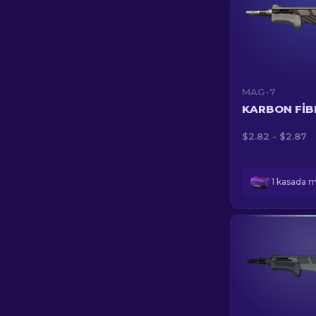
MAG-7
KARBON FIB
$2.82 - $2.87
1 kasada 