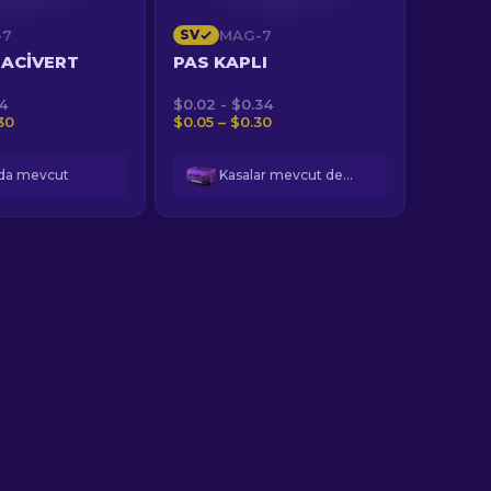
-7
SV
MAG-7
LACIVERT
PAS KAPLI
54
$0.02 - $0.34
30
$0.05 – $0.30
ada mevcut
Kasalar mevcut değil