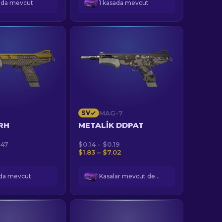
ada mevcut
1 kasada mevcut
SV
MAG-7
IRH
METALIK DDPAT
.47
$0.14 - $0.19
$1.83 – $7.02
ada mevcut
Kasalar mevcut değil