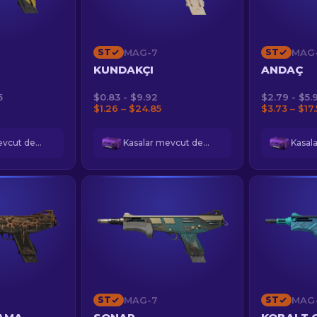
ST
MAG-7
ST
MAG
KUNDAKÇI
ANDAÇ
5
$0.83 - $9.92
$2.79 - $5.
$1.26 – $24.85
$3.73 – $17
Kasalar mevcut değil
Kasalar mevcut değil
ST
MAG-7
ST
MAG