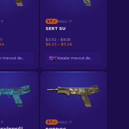
-7
ST
MAG-7
SERT SU
91
$3.92 - $8.55
.54
$6.23 – $11.26
Kasalar mevcut değil
Kasalar mevcut değil
-7
ST
MAG-7