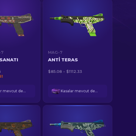
-7
MAG-7
SANATI
ANTI TERAS
6
$85.08 - $1112.33
81
Kasalar mevcut değil
Kasalar mevcut değil