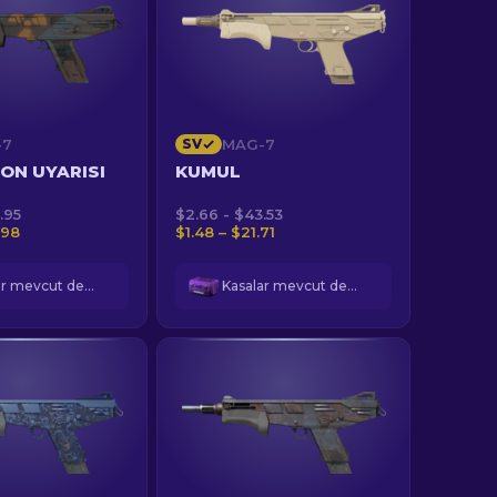
-7
SV
MAG-7
ON UYARISI
KUMUL
.95
$2.66 - $43.53
.98
$1.48 – $21.71
Kasalar mevcut değil
Kasalar mevcut değil