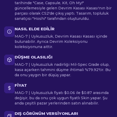
tarihinde "Case, Capsule, Kit, Oh My!"
güncellemesiyle gelen Devrim Kasası Kasası'nın bir
parçası olarak CS2'de çıkış yaptı. Tasarım, topluluk
sanatçısı "Hoshi" tarafından oluşturuldu.
NASIL ELDE EDILIR
MAG-7 | Uykusuzluk, Devrim Kasası Kasası içinde
bulunabilir. Ayrıca Devrim Koleksiyonu
koleksiyonuna aittir.
DÜŞME OLASILIĞI
MAG-7 | Uykusuzluk nadirliği Mil-Spec Grade olup,
kasa açarken tahmini düşme ihtimali %79.92'tir. Bu
da onu yaygın bir düşüş yapar.
FIYAT
MAG-7 | Uykusuzluk fiyatı $0.06 ile $0.87 arasında
değişir, bu da onu çok uygun fiyatlı Skin yapar. Şu
anda çeşitli pazar yerlerinden satın alınabilir.
DIŞ GÖRÜNÜM VERSIYONLARI