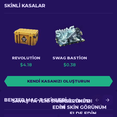
SKINLI KASALAR
REVOLUTION
SWAG BASTION
$
4.18
$
0.38
KENDI KASANIZI OLUŞTURUN
BENZER MAG-7 SKINLERI
SAVAŞ'TA YENI SKIN GÖRÜNÜM ELDE
YÜKSELTME'DE DAHA
EDIN
IYI SKIN GÖRÜNÜM
ELDE EDIN