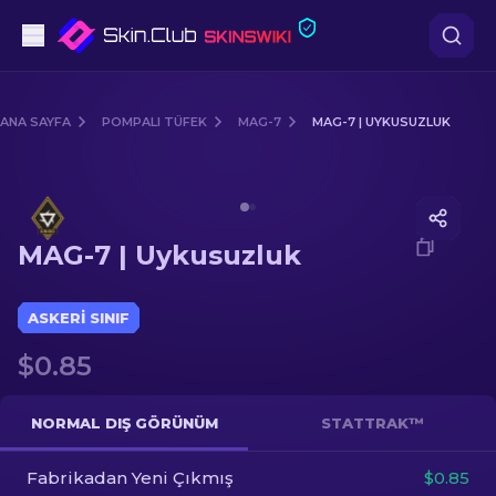
Tabanca
ANA SAYFA
POMPALI TÜFEK
MAG-7
MAG-7 | UYKUSUZLUK
Orta seviye
Media of
MAG-7 | Uykusuzluk
Tüfek
MAG-7 | Uykusuzluk
Dürbünlü Tüfek
Bıçaklar
ASKERI SINIF
$0.85
Eldiven
Kasalar
NORMAL DIŞ GÖRÜNÜM
STATTRAK™
Fabrikadan Yeni Çıkmış
Diğer
$0.85