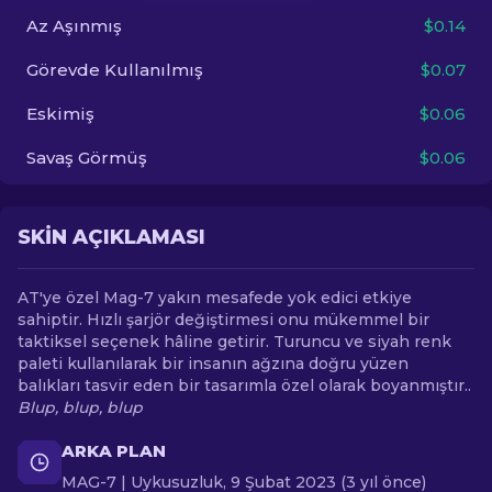
Az Aşınmış
$0.14
TR
Görevde Kullanılmış
$0.07
Eskimiş
$0.06
Savaş Görmüş
$0.06
SKIN AÇIKLAMASI
AT'ye özel Mag-7 yakın mesafede yok edici etkiye
sahiptir. Hızlı şarjör değiştirmesi onu mükemmel bir
taktiksel seçenek hâline getirir. Turuncu ve siyah renk
paleti kullanılarak bir insanın ağzına doğru yüzen
balıkları tasvir eden bir tasarımla özel olarak boyanmıştır..
Blup, blup, blup
ARKA PLAN
MAG-7 | Uykusuzluk, 9 Şubat 2023 (3 yıl önce)