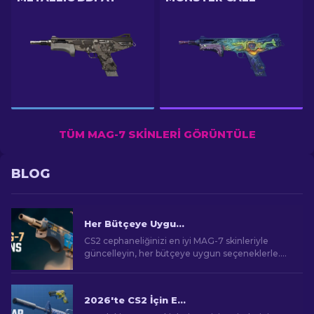
TÜM MAG-7 SKINLERI GÖRÜNTÜLE
BLOG
Her Bütçeye Uygun CS2 İçin En İyi MAG-7 Skinleri
CS2 cephaneliğinizi en iyi MAG-7 skinleriyle
güncelleyin, her bütçeye uygun seçeneklerle.
En iyi kozmetik iyileştirmeyi bulmak için
sıralamalarımızı keşfedin.
2026'te CS2 İçin En Ucuz Skinler