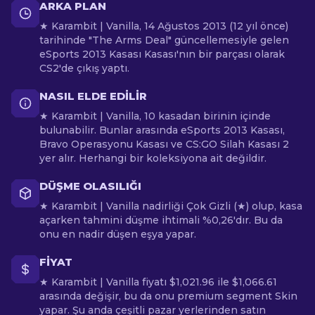
ARKA PLAN
★ Karambit | Vanilla, 14 Ağustos 2013 (12 yıl önce)
tarihinde "The Arms Deal" güncellemesiyle gelen
eSports 2013 Kasası Kasası'nın bir parçası olarak
CS2'de çıkış yaptı.
NASIL ELDE EDILIR
★ Karambit | Vanilla, 10 kasadan birinin içinde
bulunabilir. Bunlar arasında eSports 2013 Kasası,
Bravo Operasyonu Kasası ve CS:GO Silah Kasası 2
yer alır. Herhangi bir koleksiyona ait değildir.
DÜŞME OLASILIĞI
★ Karambit | Vanilla nadirliği Çok Gizli (★) olup, kasa
açarken tahmini düşme ihtimali %0,26'dır. Bu da
onu en nadir düşen eşya yapar.
FIYAT
★ Karambit | Vanilla fiyatı $1,021.96 ile $1,066.61
arasında değişir, bu da onu premium segment Skin
yapar. Şu anda çeşitli pazar yerlerinden satın