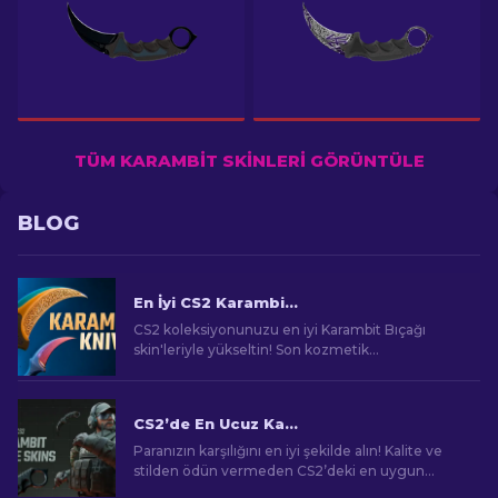
TÜM KARAMBIT SKINLERI GÖRÜNTÜLE
BLOG
En İyi CS2 Karambit Bıçağı Skin'leri
CS2 koleksiyonunuzu en iyi Karambit Bıçağı
skin'leriyle yükseltin! Son kozmetik
yükseltmeleri keşfetmek için uzman
sıralamalarımızı keşfedin.
CS2’de En Ucuz Karambit Bıçak Kaplamaları [2026]
Paranızın karşılığını en iyi şekilde alın! Kalite ve
stilden ödün vermeden CS2’deki en uygun
fiyatlı Karambitleri keşfedin.