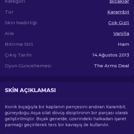
Kategori
Bıçaklar
Tür
Karambit
TR
Skin Nadirliği
Çok Gizli
Aile
Vanilla
Bitirme Stili
Ham
Çıkış Tarihi
14 Ağustos 2013
Oyun Güncellemesi
The Arms Deal
SKIN AÇIKLAMASI
Kıvrık bıçağıyla bir kaplanın pençesini andıran Karambit,
güneydoğu Asya silat dövüş disiplininin bir parçası olarak
geliştirilmiştir. Bıçak genelde, üzerindeki halkadan işaret
parmağı geçirilerek ters bir kavrayış ile kullanılır.