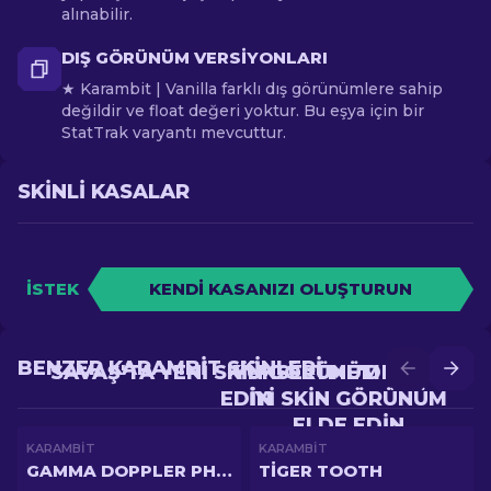
alınabilir.
DIŞ GÖRÜNÜM VERSIYONLARI
★ Karambit | Vanilla farklı dış görünümlere sahip
değildir ve float değeri yoktur. Bu eşya için bir
StatTrak varyantı mevcuttur.
SKINLI KASALAR
İSTEK
KENDI KASANIZI OLUŞTURUN
BENZER KARAMBIT SKINLERI
SAVAŞ'TA YENI SKIN GÖRÜNÜM ELDE
YÜKSELTME'DE DAHA
EDIN
IYI SKIN GÖRÜNÜM
ELDE EDIN
KARAMBIT
KARAMBIT
GAMMA DOPPLER PHASE 1
TIGER TOOTH