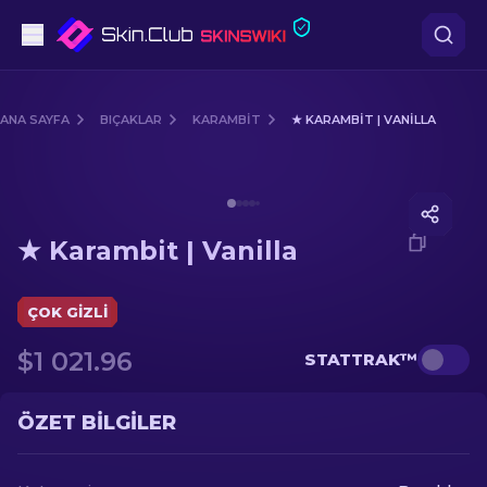
Tabanca
ANA SAYFA
BIÇAKLAR
KARAMBIT
★ KARAMBIT | VANILLA
Orta seviye
Media of
★ Karambit | Vanilla
Tüfek
★ Karambit | Vanilla
Dürbünlü Tüfek
Bıçaklar
ÇOK GIZLI
$1 021.96
STATTRAK™
Eldiven
Kasalar
ÖZET BILGILER
Diğer