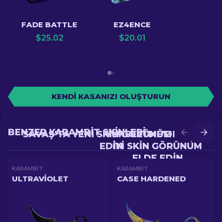
FADE BATTLE
EZ4ENCE
$
25.02
$
20.01
KENDI KASANIZI OLUŞTURUN
BENZER KARAMBIT SKINLERI
SAVAŞ'TA YENI SKIN GÖRÜNÜM ELDE
YÜKSELTME'DE DAHA
EDIN
IYI SKIN GÖRÜNÜM
ELDE EDIN
KARAMBIT
KARAMBIT
ULTRAVIOLET
CASE HARDENED