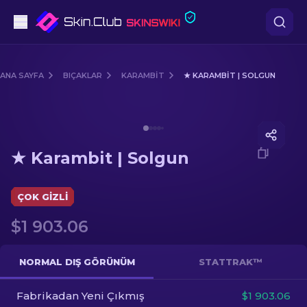
Tabanca
ANA SAYFA
BIÇAKLAR
KARAMBIT
★ KARAMBIT | SOLGUN
Orta seviye
Media of
★ Karambit | Solgun
Tüfek
★ Karambit | Solgun
Dürbünlü Tüfek
Bıçaklar
ÇOK GIZLI
$1 903.06
Eldiven
Kasalar
NORMAL DIŞ GÖRÜNÜM
STATTRAK™
Fabrikadan Yeni Çıkmış
Diğer
$1 903.06