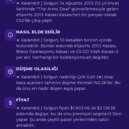
★ Karambit | Solgun, 14 Ağustos 2013 (12 yıl önce)
tarihinde "The Arms Deal" güncellemesiyle gelen
eSports 2013 Kasası Kasası'nın bir parçası olarak
CS2'de çıkış yaptı.
NASIL ELDE EDILIR
★ Karambit | Solgun, 10 kasadan birinin içinde
bulunabilir. Bunlar arasında eSports 2013 Kasası,
Bravo Operasyonu Kasası ve CS:GO Silah Kasası 2
yer alır. Herhangi bir koleksiyona ait değildir.
DÜŞME OLASILIĞI
★ Karambit | Solgun nadirliği Çok Gizli (★) olup,
kasa açarken tahmini düşme ihtimali %0,26'dır. Bu
da onu en nadir düşen eşya yapar.
FIYAT
★ Karambit | Solgun fiyatı $1,903.06 ile $2,136.55
arasında değişir, bu da onu premium segment Skin
yapar. Şu anda çeşitli pazar yerlerinden satın
alınabilir.