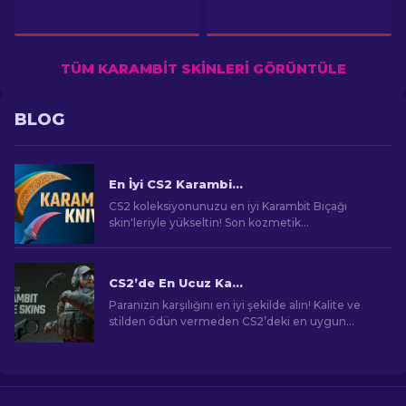
TÜM KARAMBIT SKINLERI GÖRÜNTÜLE
BLOG
En İyi CS2 Karambit Bıçağı Skin'leri
CS2 koleksiyonunuzu en iyi Karambit Bıçağı
skin'leriyle yükseltin! Son kozmetik
yükseltmeleri keşfetmek için uzman
sıralamalarımızı keşfedin.
CS2’de En Ucuz Karambit Bıçak Kaplamaları [2026]
Paranızın karşılığını en iyi şekilde alın! Kalite ve
stilden ödün vermeden CS2’deki en uygun
fiyatlı Karambitleri keşfedin.