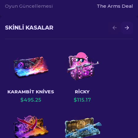
Oyun Güncellemesi
The Arms Deal
SKINLI KASALAR
KARAMBIT KNIVES
RICKY
$
495.25
$
115.17