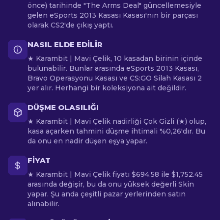
önce) tarihinde "The Arms Deal" güncellemesiyle
gelen eSports 2013 Kasası Kasası'nın bir parçası
olarak CS2'de çıkış yaptı.
NASIL ELDE EDILIR
★ Karambit | Mavi Çelik, 10 kasadan birinin içinde
bulunabilir. Bunlar arasında eSports 2013 Kasası,
Bravo Operasyonu Kasası ve CS:GO Silah Kasası 2
yer alır. Herhangi bir koleksiyona ait değildir.
DÜŞME OLASILIĞI
★ Karambit | Mavi Çelik nadirliği Çok Gizli (★) olup,
kasa açarken tahmini düşme ihtimali %0,26'dır. Bu
da onu en nadir düşen eşya yapar.
FIYAT
★ Karambit | Mavi Çelik fiyatı $694.58 ile $1,752.45
arasında değişir, bu da onu yüksek değerli Skin
yapar. Şu anda çeşitli pazar yerlerinden satın
alınabilir.