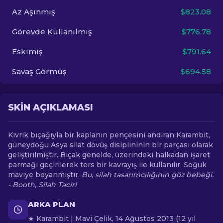
Az Aşınmış
$823.08
TR
Görevde Kullanılmış
$776.78
Eskimiş
$791.64
Savaş Görmüş
$694.58
SKIN AÇIKLAMASI
Kıvrık bıçağıyla bir kaplanın pençesini andıran Karambit,
güneydoğu Asya silat dövüş disiplininin bir parçası olarak
geliştirilmiştir. Bıçak genelde, üzerindeki halkadan işaret
parmağı geçirilerek ters bir kavrayış ile kullanılır. Soğuk
maviye boyanmıştır.
Bu, silah tasarımcılığının göz bebeği.
- Booth, Silah Taciri
ARKA PLAN
★ Karambit | Mavi Çelik, 14 Ağustos 2013 (12 yıl