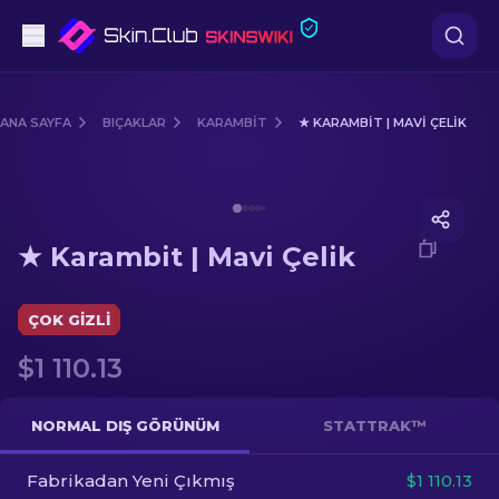
Tabanca
ANA SAYFA
BIÇAKLAR
KARAMBIT
★ KARAMBIT | MAVI ÇELIK
Orta seviye
Media of
★ Karambit | Mavi Çelik
Tüfek
★ Karambit | Mavi Çelik
Dürbünlü Tüfek
Bıçaklar
ÇOK GIZLI
$1 110.13
Eldiven
Kasalar
NORMAL DIŞ GÖRÜNÜM
STATTRAK™
Fabrikadan Yeni Çıkmış
Diğer
$1 110.13