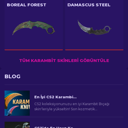
BOREAL FOREST
DAMASCUS STEEL
TÜM KARAMBIT SKINLERI GÖRÜNTÜLE
BLOG
En İyi CS2 Karambit Bıçağı Skin'leri
CS2 koleksiyonunuzu en iyi Karambit Bıçağı
skin'leriyle yükseltin! Son kozmetik
yükseltmeleri keşfetmek için uzman
sıralamalarımızı keşfedin.