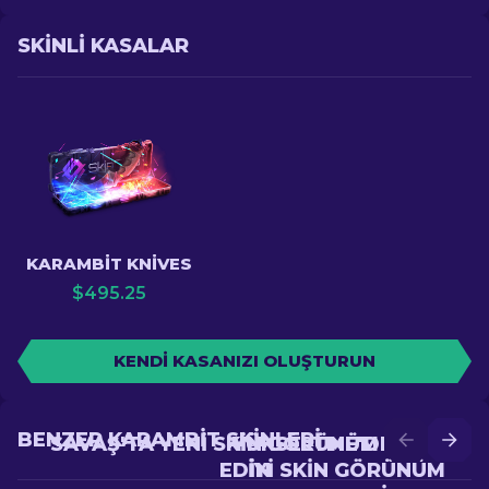
SKINLI KASALAR
KARAMBIT KNIVES
$
495.25
KENDI KASANIZI OLUŞTURUN
BENZER KARAMBIT SKINLERI
SAVAŞ'TA YENI SKIN GÖRÜNÜM ELDE
YÜKSELTME'DE DAHA
EDIN
IYI SKIN GÖRÜNÜM